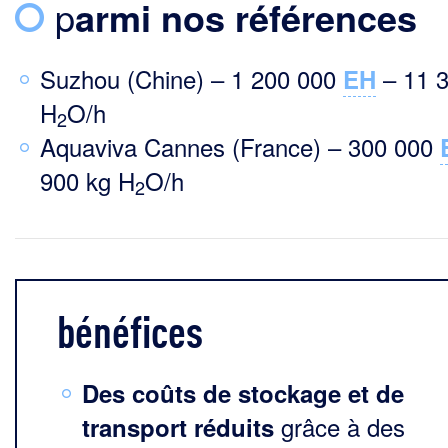
p
armi nos références
Suzhou (Chine) – 1 200 000
– 11 3
EH
H
O/h
2
Aquaviva Cannes (France) – 300 000
900 kg H
O/h
2
bénéfices
Des coûts de stockage et de
grâce à des
transport réduits