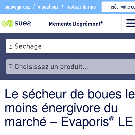
sauvegardez
/
visualisez
/
restez informé
créer votre 
Memento Degrémont
®
Séchage
Choisissez un produit...
Le sécheur de boues le
moins énergivore du
marché – Evaporis
LE
®