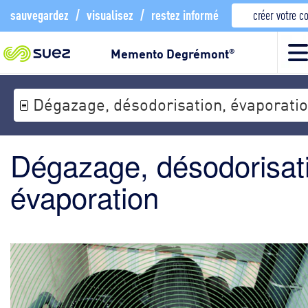
sauvegardez
/
visualisez
/
restez informé
créer votre 
Memento Degrémont
®
Dégazage, désodorisation, évaporati
Dégazage, désodorisat
évaporation