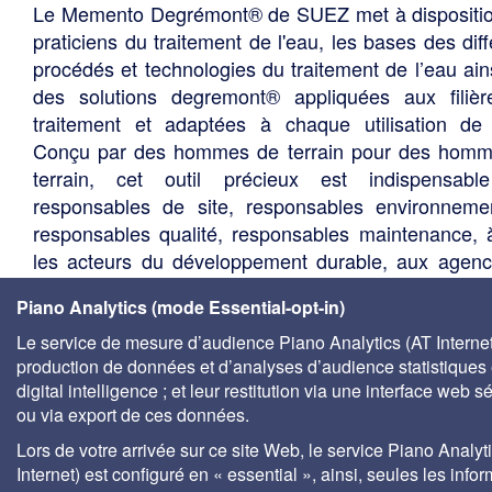
Le Memento Degrémont® de SUEZ met à dispositi
praticiens du traitement de l'eau, les bases des diff
procédés et technologies du traitement de l’eau ain
des solutions degremont® appliquées aux filiè
traitement et adaptées à chaque utilisation de 
Conçu par des hommes de terrain pour des hom
terrain, cet outil précieux est indispensabl
responsables de site, responsables environneme
responsables qualité, responsables maintenance, 
les acteurs du développement durable, aux agen
l'eau, aux centres de documentation universitaire
Piano Analytics (mode Essential-opt-in)
bureaux d'études, services techniques des élus, so
de gestion des eaux, etc.
Le service de mesure d’audience Piano Analytics (AT Internet)
production de données et d’analyses d’audience statistiques 
digital intelligence ; et leur restitution via une interface web s
ou via export de ces données.
Lors de votre arrivée sur ce site Web, le service Piano Analyt
Internet) est configuré en « essential », ainsi, seules les info