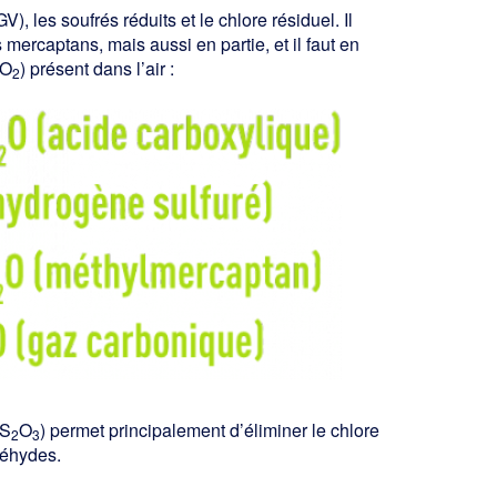
), les soufrés réduits et le chlore résiduel. Il
mercaptans, mais aussi en partie, et il faut en
CO
) présent dans l’air :
2
S
O
) permet principalement d’éliminer le chlore
2
3
déhydes.