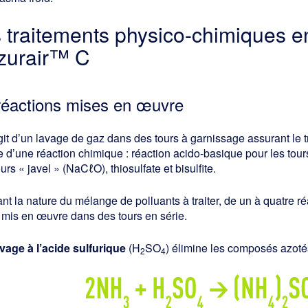
s traitements physico-chimiques en
Azurair™ C
réactions mises en œuvre
agit d’un lavage de gaz dans des tours à garnissage assurant le t
e d’une réaction chimique : réaction acido-basique pour les tour
ours « javel » (NaCℓO), thiosulfate et bisulfite.
nt la nature du mélange de polluants à traiter, de un à quatre réa
 mis en œuvre dans des tours en série.
vage à l’acide sulfurique
(H
SO
) élimine les composés azot
2
4