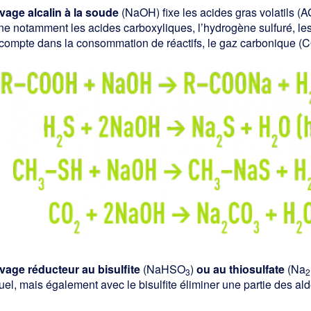
avage alcalin à la soude
(NaOH) fixe les acides gras volatils (AGV
ne notamment les acides carboxyliques, l’hydrogène sulfuré, les 
 compte dans la consommation de réactifs, le gaz carbonique (
avage réducteur au bisulfite
(NaHSO
)
ou au thiosulfate
(Na
3
2
uel, mais également avec le bisulfite éliminer une partie des al