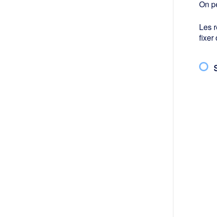
On pe
Les r
fixer