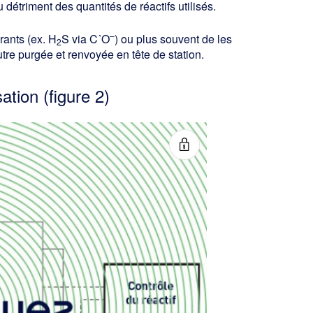
 détriment des quantités de réactifs utilisés.
–
rants (ex. H
S via C
`
O
) ou plus souvent de les
2
utre purgée et renvoyée en tête de station.
tion (figure 2)