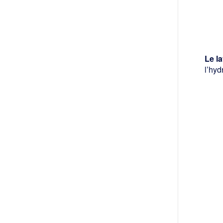
Le l
l’hyd