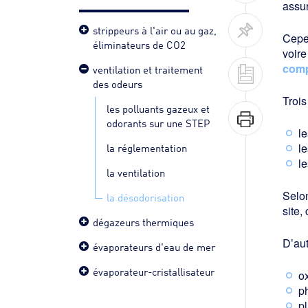
assur
strippeurs à l'air ou au gaz,
Cepen
éliminateurs de CO2
voir
comp
ventilation et traitement
des odeurs
Trois
les polluants gazeux et
odorants sur une STEP
l
la réglementation
le
le
la ventilation
Selon
la désodorisation
site
dégazeurs thermiques
D’aut
évaporateurs d'eau de mer
évaporateur-cristallisateur
o
ph
pl