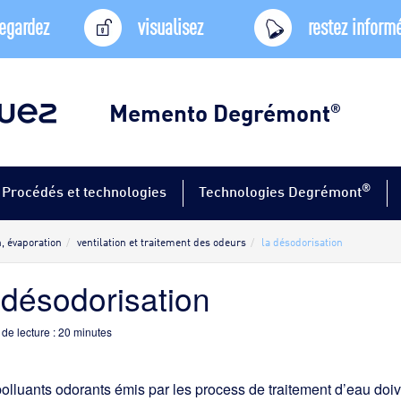
egardez
visualisez
restez inform
Memento Degrémont
®
®
Procédés et technologies
Technologies Degrémont
, évaporation
ventilation et traitement des odeurs
la désodorisation
 désodorisation
de lecture :
20
minutes
olluants odorants émis par les process de traitement d’eau doiv