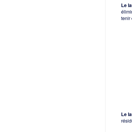
Le l
élimi
tenir
Le l
résid