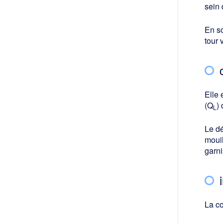
sein 
En so
tour 
Elle 
(Q
)
L
Le dé
mouil
garni
La co