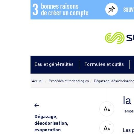
3
bonnes raisons
sauv
de créer un compte
Eau et généralités
Formules et outils
Accueil
Procédés et technologies
Dégazage, désodorisation
la
Temps 
Dégazage,
désodorisation,
évaporation
Les p