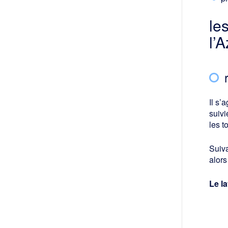
le
l’
Il s’
suivi
les t
Suiva
alors
Le la