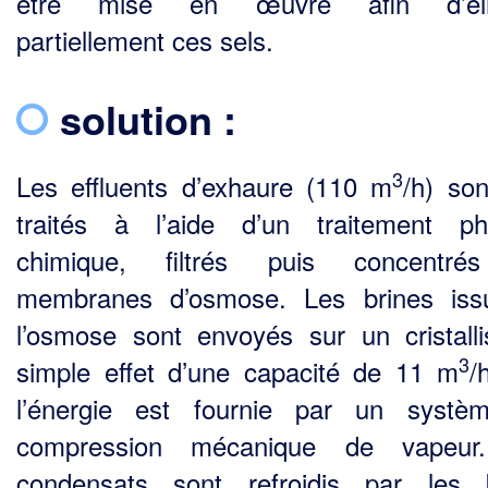
être mise en œuvre afin d’éli
partiellement ces sels.
solution :
3
Les effluents d’exhaure (110 m
/h) son
traités à l’aide d’un traitement ph
chimique, filtrés puis concentré
membranes d’osmose. Les brines iss
l’osmose sont envoyés sur un cristalli
3
simple effet d’une capacité de 11 m
/
l’énergie est fournie par un systè
compression mécanique de vapeur
condensats sont refroidis par les 