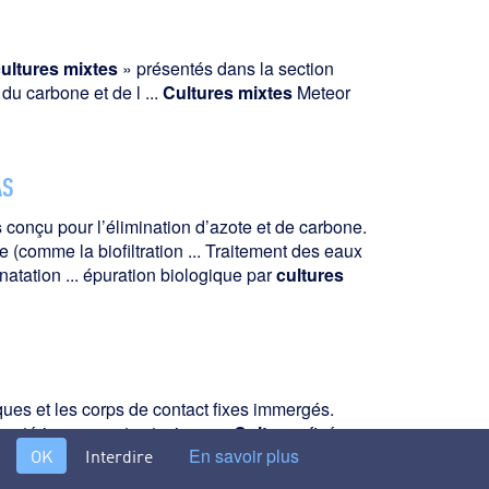
ultures
mixtes
» présentés dans la section
du carbone et de l ...
Cultures
mixtes
Meteor
AS
s
conçu pour l’élimination d’azote et de carbone.
e (comme la biofiltration ... Traitement des eaux
tation ... épuration biologique par
cultures
ques et les corps de contact fixes immergés.
matériau support est mis en ...
Cultures
fixées
En savoir plus
OK
Interdire
iofor Meteor Greendaf ...
cultures
fixées...