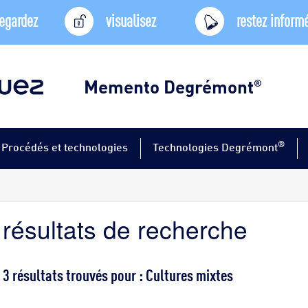
egardez
visualisez
restez inform
Memento Degrémont
®
®
Procédés et technologies
Technologies Degrémont
résultats de recherche
3 résultats trouvés pour : Cultures mixtes