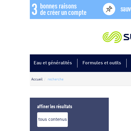
3
bonnes raisons
sauv
de créer un compte
Eau et généralités
Formules et outils
Accueil
recherche
affiner les résultats
tous contenus