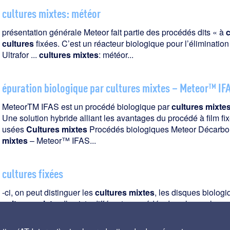
cultures mixtes: météor
présentation générale Meteor fait partie des procédés dits « à
c
cultures
fixées. C’est un réacteur biologique pour l’élimination 
Ultrafor ...
cultures
mixtes
: météor...
épuration biologique par cultures mixtes – Meteor™ IF
MeteorTM IFAS est un procédé biologique par
cultures
mixte
Une solution hybride alliant les avantages du procédé à film fix
usées
Cultures
mixtes
Procédés biologiques Meteor Décarbona
mixtes
– Meteor™ IFAS...
cultures fixées
-ci, on peut distinguer les
cultures
mixtes
, les disques biologi
cultures
mixtes
Il existe différents procédés dans lesquels un 
Biofiltres
Cultures
mixtes
Procédés biologiques Clarification B