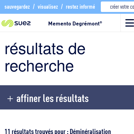
sauvegardez
/
visualisez
/
restez informé
créer votre 
Memento Degrémont
®
résultats de
recherche
affiner les résultats
11 résultats trouvés pour : Déminéralisation