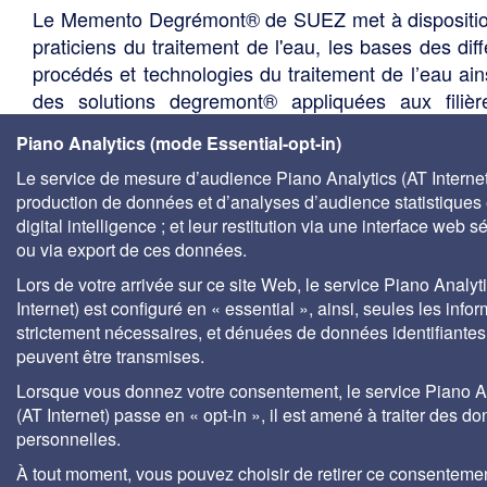
Le Memento Degrémont® de SUEZ met à dispositi
praticiens du traitement de l'eau, les bases des diff
procédés et technologies du traitement de l’eau ain
des solutions degremont® appliquées aux filiè
traitement et adaptées à chaque utilisation de 
Piano Analytics (mode Essential-opt-in)
Conçu par des hommes de terrain pour des hom
Le service de mesure d’audience Piano Analytics (AT Internet)
terrain, cet outil précieux est indispensabl
production de données et d’analyses d’audience statistiques 
responsables de site, responsables environneme
digital intelligence ; et leur restitution via une interface web s
responsables qualité, responsables maintenance, 
ou via export de ces données.
les acteurs du développement durable, aux agen
Lors de votre arrivée sur ce site Web, le service Piano Analyt
l'eau, aux centres de documentation universitaire
Internet) est configuré en « essential », ainsi, seules les info
bureaux d'études, services techniques des élus, so
strictement nécessaires, et dénuées de données identifiantes
de gestion des eaux, etc.
peuvent être transmises.
Lorsque vous donnez votre consentement, le service Piano A
(AT Internet) passe en « opt-in », il est amené à traiter des d
personnelles.
À tout moment, vous pouvez choisir de retirer ce consenteme