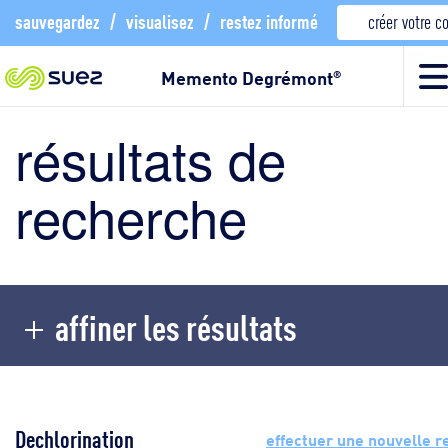
sauvegardez
/
visualisez
/
restez informé
créer votre 
Memento Degrémont
®
résultats de
recherche
affiner les résultats
Dechlorination
effectuer une nouvelle 