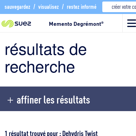
sauvegardez
/
visualisez
/
restez informé
créer votre 
Memento Degrémont
®
résultats de
recherche
affiner les résultats
1 résultat trouvé pour : Dehydris Twist