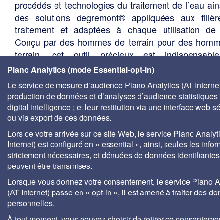
procédés et technologies du traitement de l’eau ain
des solutions degremont® appliquées aux filiè
traitement et adaptées à chaque utilisation de 
Conçu par des hommes de terrain pour des hom
terrain, cet outil précieux est indispensabl
responsables de site, responsables environneme
Piano Analytics (mode Essential-opt-in)
responsables qualité, responsables maintenance, 
Le service de mesure d’audience Piano Analytics (AT Internet)
les acteurs du développement durable, aux agen
production de données et d’analyses d’audience statistiques 
l'eau, aux centres de documentation universitaire
digital intelligence ; et leur restitution via une interface web s
bureaux d'études, services techniques des élus, so
ou via export de ces données.
de gestion des eaux, etc.
Lors de votre arrivée sur ce site Web, le service Piano Analyt
Internet) est configuré en « essential », ainsi, seules les info
strictement nécessaires, et dénuées de données identifiantes
peuvent être transmises.
Lorsque vous donnez votre consentement, le service Piano A
(AT Internet) passe en « opt-in », il est amené à traiter des d
personnelles.
À tout moment, vous pouvez choisir de retirer ce consenteme