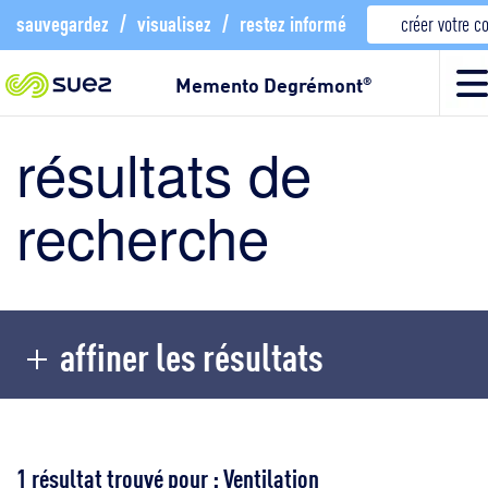
sauvegardez
/
visualisez
/
restez informé
créer votre 
Memento Degrémont
®
résultats de
recherche
affiner les résultats
1 résultat trouvé pour : Ventilation