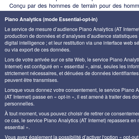
Conçu par des hommes de terrain pour des hom
terrain, cet outil précieux est indispensabl
Piano Analytics (mode Essential-opt-in)
responsables de site, responsables environneme
responsables qualité, responsables maintenance, 
Le service de mesure d’audience Piano Analytics (AT Internet)
production de données et d’analyses d’audience statistiques 
les acteurs du développement durable, aux agen
digital intelligence ; et leur restitution via une interface web s
l'eau, aux centres de documentation universitaire
ou via export de ces données.
bureaux d'études, services techniques des élus, so
de gestion des eaux, etc.
Lors de votre arrivée sur ce site Web, le service Piano Analyt
Internet) est configuré en « essential », ainsi, seules les info
strictement nécessaires, et dénuées de données identifiantes
peuvent être transmises.
Lorsque vous donnez votre consentement, le service Piano A
(AT Internet) passe en « opt-in », il est amené à traiter des d
personnelles.
À tout moment, vous pouvez choisir de retirer ce consenteme
ce cas, le service Piano Analytics (AT Internet) repassera en
essential ».
Vous avez également la possibilité d’activer l'option « opt-out