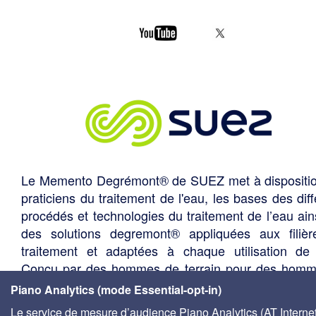
Le Memento Degrémont® de SUEZ met à dispositi
praticiens du traitement de l'eau, les bases des diff
procédés et technologies du traitement de l’eau ain
des solutions degremont® appliquées aux filiè
traitement et adaptées à chaque utilisation de 
Conçu par des hommes de terrain pour des hom
terrain, cet outil précieux est indispensabl
Piano Analytics (mode Essential-opt-in)
responsables de site, responsables environneme
Le service de mesure d’audience Piano Analytics (AT Internet)