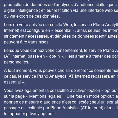
responsables qualité, responsables maintenance, 
production de données et d’analyses d’audience statistiques 
les acteurs du développement durable, aux agen
digital intelligence ; et leur restitution via une interface web s
l'eau, aux centres de documentation universitaire
ou via export de ces données.
bureaux d'études, services techniques des élus, so
Lors de votre arrivée sur ce site Web, le service Piano Analyt
de gestion des eaux, etc.
Internet) est configuré en « essential », ainsi, seules les info
strictement nécessaires, et dénuées de données identifiantes
peuvent être transmises.
Lorsque vous donnez votre consentement, le service Piano A
(AT Internet) passe en « opt-in », il est amené à traiter des d
personnelles.
À tout moment, vous pouvez choisir de retirer ce consenteme
ce cas, le service Piano Analytics (AT Internet) repassera en
essential ».
Vous avez également la possibilité d’activer l'option « opt-out
sur la page « Mentions légales ». Une fois en mode opt-out,
donnée de mesure d’audience n’est collectée ; seul un signa
passage est collecté par Piano Analytics (AT Internet) et rest
le rapport « privacy opt-out ».