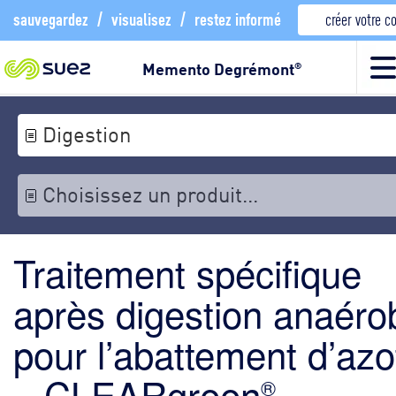
sauvegardez
/
visualisez
/
restez informé
créer votre 
Memento Degrémont
®
Digestion
Choisissez un produit...
Traitement spécifique
après digestion anaéro
pour l’abattement d’azo
– CLEARgreen
®