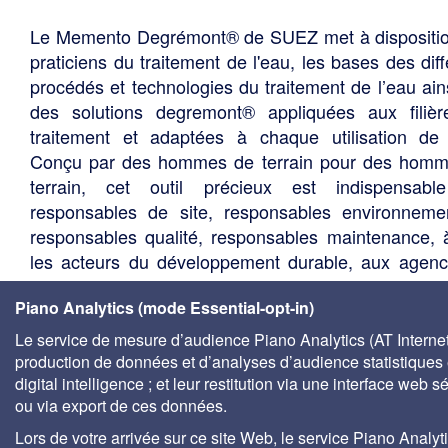
Le Memento Degrémont® de SUEZ met à dispositi
praticiens du traitement de l'eau, les bases des diff
procédés et technologies du traitement de l’eau ain
des solutions degremont® appliquées aux filiè
traitement et adaptées à chaque utilisation de 
Conçu par des hommes de terrain pour des hom
terrain, cet outil précieux est indispensabl
responsables de site, responsables environneme
responsables qualité, responsables maintenance, 
les acteurs du développement durable, aux agen
l'eau, aux centres de documentation universitaire
Piano Analytics (mode Essential-opt-in)
bureaux d'études, services techniques des élus, so
de gestion des eaux, etc.
Le service de mesure d’audience Piano Analytics (AT Internet)
production de données et d’analyses d’audience statistiques 
digital intelligence ; et leur restitution via une interface web s
ou via export de ces données.
Lors de votre arrivée sur ce site Web, le service Piano Analyt