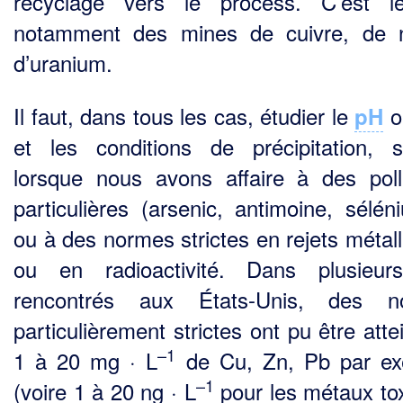
recyclage vers le process. C’est l
notamment des mines de cuivre, de n
d’uranium.
Il faut, dans tous les cas, étudier le
o
pH
et les conditions de précipitation, s
lorsque nous avons affaire à des poll
particulières (arsenic, antimoine, sélé
ou à des normes strictes en rejets métall
ou en radioactivité. Dans plusieur
rencontrés aux États-Unis, des n
particuliè­rement strictes ont pu être atte
–1
1 à 20 mg · L
de Cu, Zn, Pb par ex
–1
(voire 1 à 20 ng · L
pour les métaux to