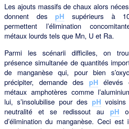
Les ajouts massifs de chaux alors néces
donnent des
supérieurs à 1
pH
permettent l’élimination concomita
métaux lourds tels que Mn, U et Ra.
Parmi les scénarii difficiles, on tro
présence simultanée de quantités impor
de manganèse qui, pour bien s’oxyd
précipiter, demande des
élevés 
pH
métaux amphotères comme l’aluminiu
lui, s’insolubilise pour des
voisins
pH
neutralité et se redissout au
op
pH
d’élimination du manga­nèse. Ceci est il