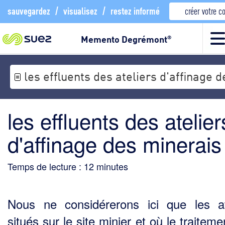
sauvegardez
/
visualisez
/
restez informé
créer votre 
Memento Degrémont
®
les effluents des ateliers d'affinage 
les effluents des atelier
d'affinage des minerais
Temps de lecture :
12
minutes
Nous ne considérerons ici que les at
situés sur le site minier et où le traitem