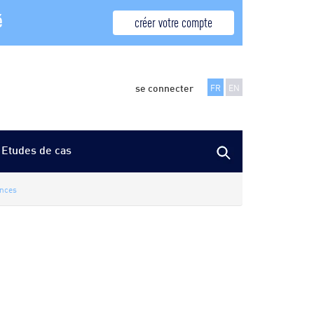
é
créer votre compte
se connecter
FR
EN
Etudes de cas
ences