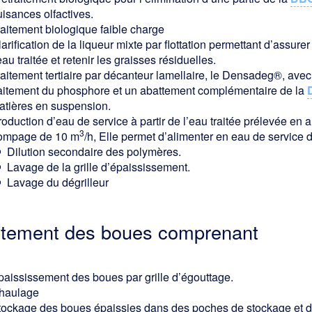
uisances olfactives.
raitement biologique faible charge
arification de la liqueur mixte par flottation permettant d’assur
eau traitée et retenir les graisses résiduelles.
aitement tertiaire par décanteur lamellaire, le Densadeg®, avec 
raitement du phosphore et un abattement complémentaire de la
atières en suspension.
roduction d’eau de service à partir de l’eau traitée prélevée e
3
ompage de 10 m
/h, Elle permet d’alimenter en eau de service d
Dilution secondaire des polymères.
Lavage de la grille d’épaississement.
Lavage du dégrilleur
aitement des boues comprenant
paississement des boues par grille d’égouttage.
haulage
tockage des boues épaissies dans des poches de stockage et da