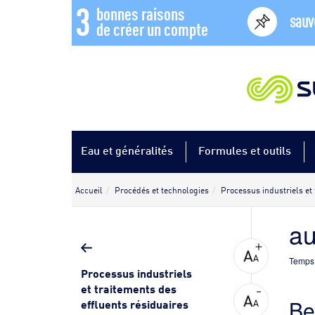
3
bonnes raisons
sauv
de créer un compte
Eau et généralités
Formules et outils
Accueil
Procédés et technologies
Processus industriels et 
au
Temps 
Processus industriels
et traitements des
Be
effluents résiduaires