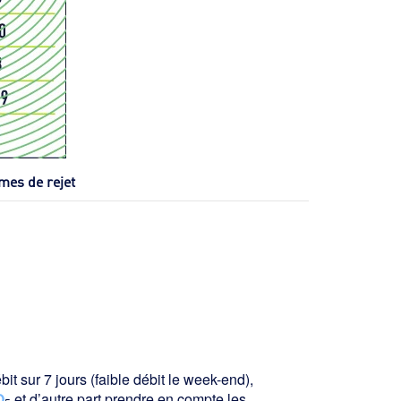
mes de rejet
it sur 7 jours (faible débit le week-end),
O
et d’autre part prendre en compte les