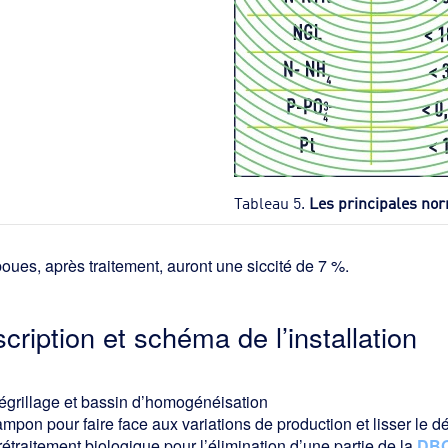
Tableau 5.
Les principales nor
oues, après traitement, auront une siccité de 7 %.
cription et schéma de l’installation
égrillage et bassin d’homogénéisation
mpon pour faire face aux variations de production et lisser le déb
étraitement biologique pour l’élimination d’une partie de la
DB