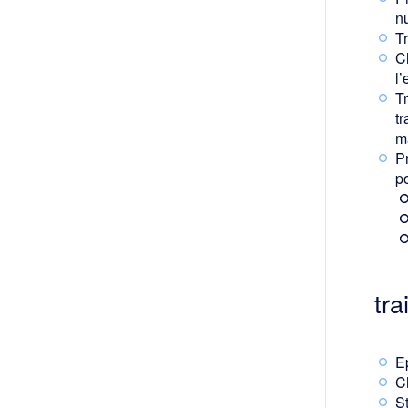
n
T
Cl
l’
Tr
t
m
P
p
tr
E
C
S