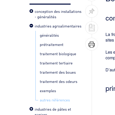
conception des installations
con
- généralités
industries agroalimentaires
La fr
généralités
sites
prétraitement
Les e
traitement biologique
compt
traitement tertiaire
D’aut
traitement des boues
traitement des odeurs
pri
exemples
autres références
industries de pâtes et
papiers