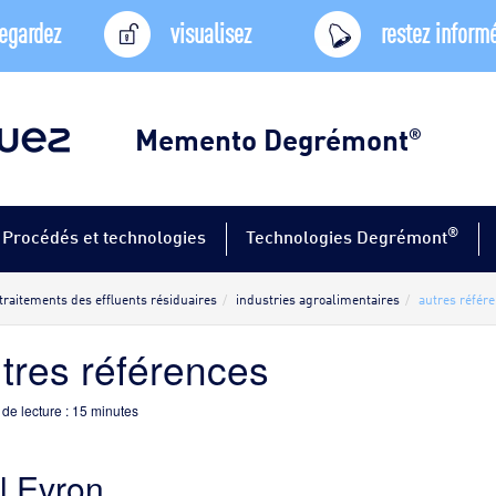
egardez
visualisez
restez inform
Memento Degrémont
®
®
Procédés et technologies
Technologies Degrémont
traitements des effluents résiduaires
industries agroalimentaires
autres référ
tres références
de lecture :
15
minutes
l Evron