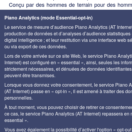
Conçu par des hommes de terrain pour des hom
terrain, cet outil précieux est indispensabl
Piano Analytics (mode Essential-opt-in)
responsables de site, responsables environneme
responsables qualité, responsables maintenance, 
Le service de mesure d’audience Piano Analytics (AT Internet)
les acteurs du développement durable, aux agen
production de données et d’analyses d’audience statistiques 
digital intelligence ; et leur restitution via une interface web s
l'eau, aux centres de documentation universitaire
ou via export de ces données.
bureaux d'études, services techniques des élus, so
de gestion des eaux, etc.
Lors de votre arrivée sur ce site Web, le service Piano Analyt
Internet) est configuré en « essential », ainsi, seules les info
strictement nécessaires, et dénuées de données identifiantes
peuvent être transmises.
Lorsque vous donnez votre consentement, le service Piano A
(AT Internet) passe en « opt-in », il est amené à traiter des d
personnelles.
À tout moment, vous pouvez choisir de retirer ce consenteme
ce cas, le service Piano Analytics (AT Internet) repassera en
essential ».
Vous avez également la possibilité d’activer l'option « opt-out