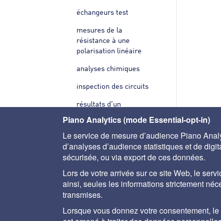
échangeurs test
mesures de la
résistance à une
polarisation linéaire
analyses chimiques
inspection des circuits
résultats d'un
programme
Piano Analytics (mode Essential-opt-in)
anticorrosion
Le service de mesure d’audience Piano Analyt
Dégradation des bétons
d’analyses d’audience statistiques et de digital
sécurisée, ou via export de ces données.
Lors de votre arrivée sur ce site Web, le servi
ainsi, seules les informations strictement né
transmises.
A propos
Aide
Plan du site
Mentions lég
Lorsque vous donnez votre consentement, le se