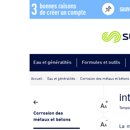
3
bonnes raisons
sauv
de créer un compte
Eau et généralités
Formules et outils
Accueil
Eau et généralités
Corrosion des métaux et bétons
in
Temps 
Corrosion des
métaux et bétons
La m