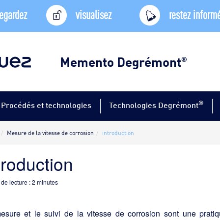
egardez
visualisez
restez inform
Memento Degrémont
®
®
Procédés et technologies
Technologies Degrémont
Mesure de la vitesse de corrosion
introduction
troduction
de lecture :
2
minutes
esure et le suivi de la vitesse de corrosion sont une prat