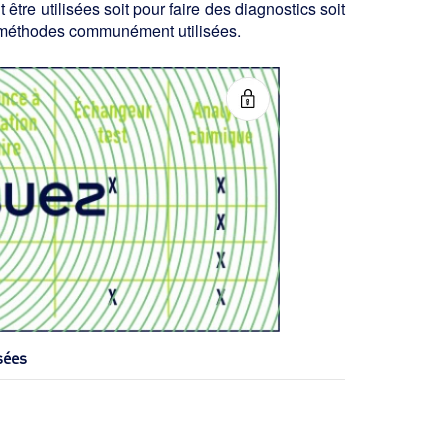
tre utilisées soit pour faire des dia­gnostics soit
es méthodes communément utilisées.
sées