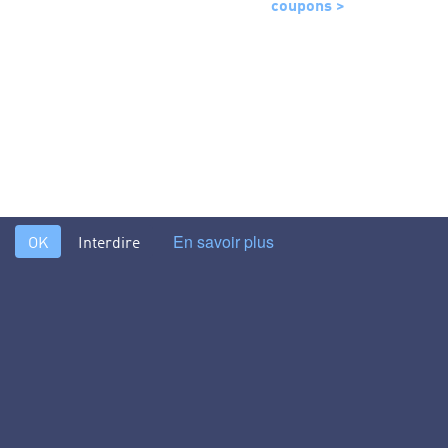
coupons >
En savoir plus
OK
Interdire