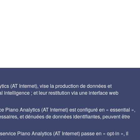
ics (AT Internet), vise la production de données et
 intelligence ; et leur restitution via une interface web
ce Piano Analytics (AT Internet) est configuré en « essential »,
cessaires, et dénuées de données identifiantes, peuvent être
ales
Contact
Auteurs
gestion des cookies
rvice Piano Analytics (AT Internet) passe en « opt-in », il