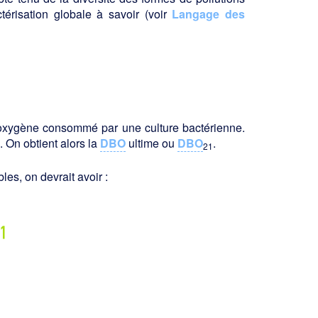
risation globale à savoir (voir
Langage des
oxygène consommé par une culture bac­térienne.
 On obtient alors la
DBO
ultime ou
DBO
.
21
es, on devrait avoir :