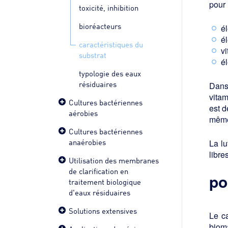
pour 
toxicité, inhibition
bioréacteurs
él
él
caractéristiques du
v
substrat
é
typologie des eaux
résiduaires
Dans 
vitam
Cultures bactériennes
est d
aérobies
même
Cultures bactériennes
anaérobies
La lu
libre
Utilisation des membranes
de clarification en
po
traitement biologique
d'eaux résiduaires
Solutions extensives
Le ca
bioma