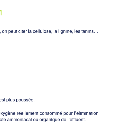
eut citer la cellulose, la lignine, les tanins…
 est plus poussée.
 l’oxygène réellement consommé pour l’élimination
zote ammoniacal ou orga­nique de l’effluent.