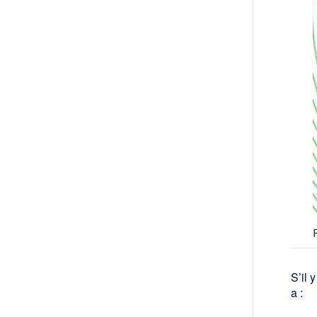
S’il 
a :