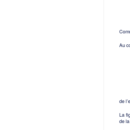
Comme
Au co
de l’
La fi
de la