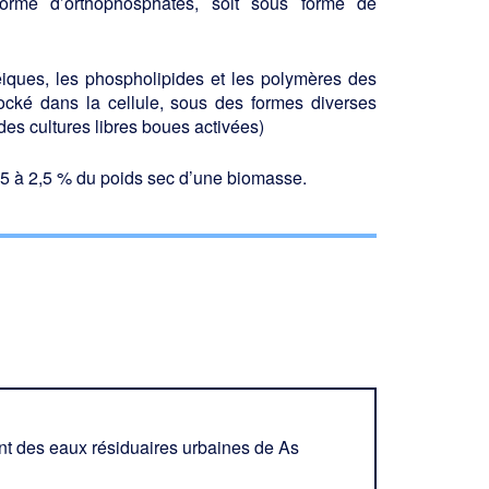
orme d’orthophosphates, soit sous forme de
iques, les phospholipides et les polymè­res des
stocké dans la cellule, sous des formes diverses
des cultures libres boues activées)
,5 à 2,5 % du poids sec d’une biomasse.
ent des eaux résiduaires urbaines de As