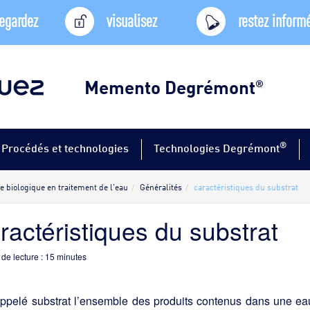
egardez
visualisez
restez inform
Memento Degrémont
®
®
Procédés et technologies
Technologies Degrémont
 biologique en traitement de l'eau
Généralités
caractéristiques du substrat
ractéristiques du substrat
de lecture :
15
minutes
ppelé substrat l’ensemble des produits contenus dans une eau e