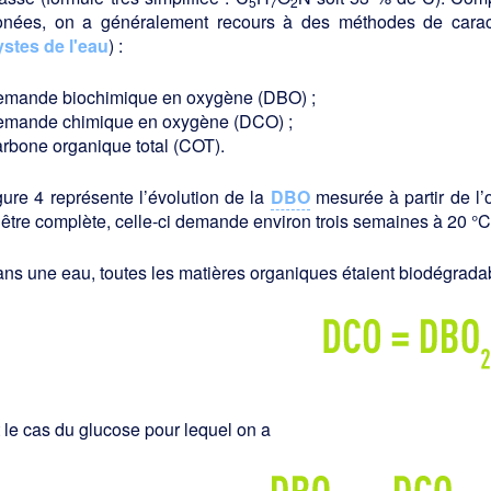
5
7
2
onées, on a généralement recours à des méthodes de caracté
ystes de l'eau
) :
emande biochimique en oxygène (DBO) ;
emande chimique en oxygène (DCO) ;
arbone organique total (COT).
gure 4 représente l’évolution de la
DBO
mesurée à partir de l’
être complète, celle-ci demande environ trois semaines à 20 °C.
ans une eau, toutes les matières organiques étaient biodégradabl
 le cas du glucose pour lequel on a