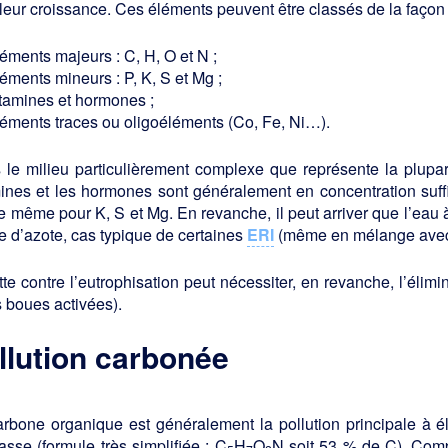
leur croissance. Ces éléments peuvent être classés de la façon 
éments majeurs : C, H, O et N ;
éments mineurs : P, K, S et Mg ;
itamines et hormones ;
léments traces ou oligoéléments (Co, Fe, Ni…).
le milieu particulièrement complexe que représente la plupart
ines et les hormones sont généralement en concentration suffis
e même pour K, S et Mg. En revanche, il peut arriver que l’eau 
 d’azote, cas typique de certaines
ERI
(même en mélange ave
tte contre l’eutrophisation peut nécessiter, en revanche, l’élim
s boues activées).
llution carbonée
rbone organique est généralement la pollution principale à élim
sse (formule très simplifiée : C
H
O
N soit 53 % de C). Compt