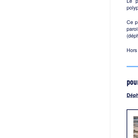
Le p
poly
Ce p
paroi
(déph
Hors 
pour
Déph