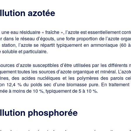
llution azotée
une eau résiduaire « fraîche », l’azote est essentiellement con
r dans le réseau d’égouts, une forte proportion de l’azote or
a station, l’azote se répartit typiquement en ammoniaque (60
 soluble et particulaire.
ources d’azote susceptibles d’être utilisées par les différents
quement toutes les sources d’azote organique et minéral. L’azot
éines, des acides nucléiques et les polymères des parois cell
ron 12,4 % du poids sec d’une biomasse pure. En traitement d
née à moins de 10 %, typiquement de 5 à 10 %.
llution phosphorée