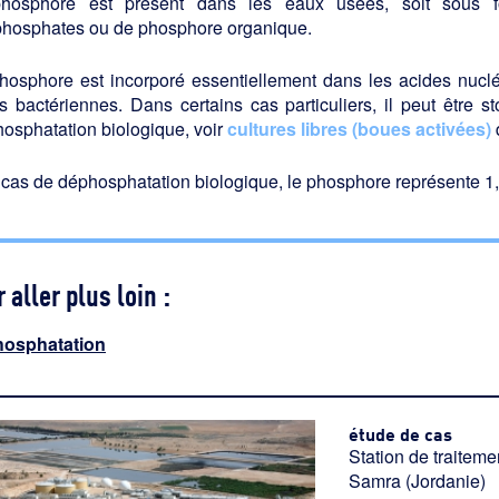
hosphore est présent dans les eaux usées, soit sous f
phosphates ou de phosphore organique.
hosphore est incorporé essentiellement dans les acides nuclé
s bactériennes. Dans certains cas particuliers, il peut être 
osphatation biologique, voir
cultures libres (boues activées)
cas de déphosphatation biologique, le phosphore représente 1
 aller plus loin :
osphatation
étude de cas
Station de traitem
Samra (Jordanie)