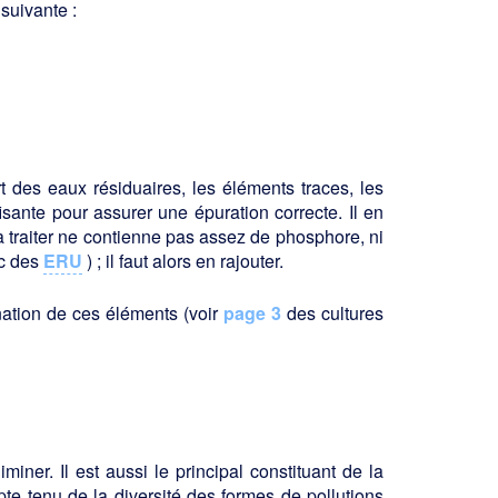
suivante :
 des eaux résiduaires, les éléments tra­ces, les
ante pour assurer une épura­tion correcte. Il en
à traiter ne contienne pas assez de phosphore, ni
c des
ERU
) ; il faut alors en rajouter.
ination de ces éléments (voir
page 3
des cultures
iner. Il est aussi le principal consti­tuant de la
e tenu de la diversité des for­mes de pollutions