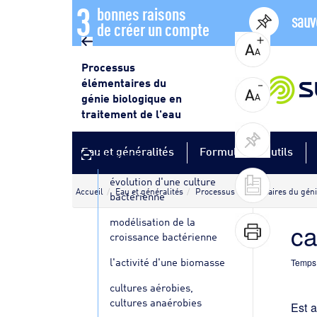
3
bonnes raisons
sauv
de créer un compte
Processus
élémentaires du
génie biologique en
traitement de l'eau
Eau et généralités
Formules et outils
Généralités
évolution d'une culture
Accueil
Eau et généralités
Processus élémentaires du génie
bactérienne
modélisation de la
ca
croissance bactérienne
l'activité d'une biomasse
Temps 
cultures aérobies,
cultures anaérobies
Est a