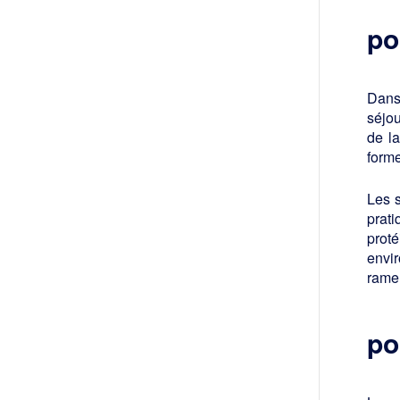
po
Dans 
séjou
de l
forme
Les s
prati
prot
envi
rame
po