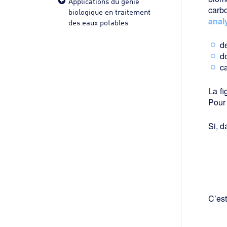
Applications du génie
carb
biologique en traitement
anal
des eaux potables
d
d
c
La fi
Pour 
Si, d
C’est