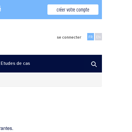
é
créer votre compte
se connecter
FR
EN
Etudes de cas
rantes.