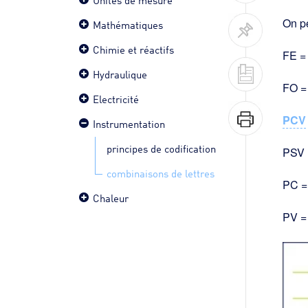
On pe
Mathématiques
Chimie et réactifs
FE =
Hydraulique
FO = 
Electricité
PCV
Instrumentation
principes de codification
PSV =
combinaisons de lettres
PC = 
Chaleur
PV = 