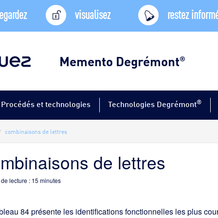
egardez
visualisez
restez inform
Memento Degrémont
®
®
Procédés et technologies
Technologies Degrémont
combinaisons de lettres
mbinaisons de lettres
de lecture :
15
minutes
bleau 84 présente les identifications fonctionnelles les plus cou