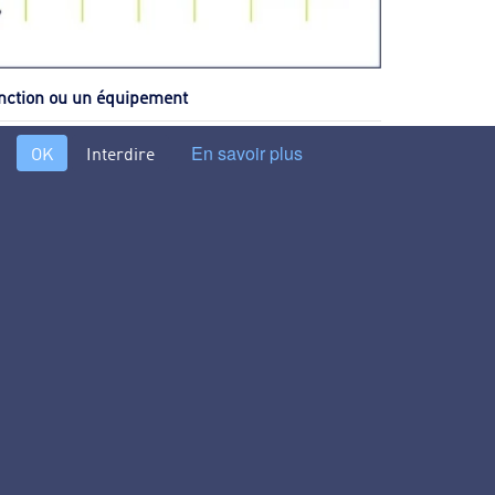
onction ou un équipement
En savoir plus
OK
Interdire
s différents procédés et technologies du traitement de l’eau
lisation de l’eau. Conçu par des hommes de terrain pour des
les environnementaux, responsables qualité, responsables
ocumentation universitaires, aux bureaux d'études, services