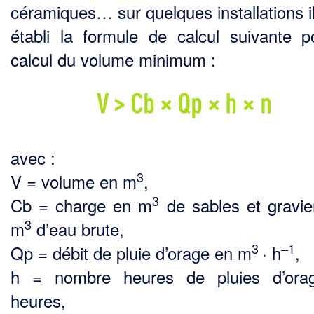
céramiques… sur quelques installations il
établi la for­mule de calcul suivante p
calcul du volume minimum :
avec :
3
V = volume en m
,
3
Cb = charge en m
de sables et gravie
3
m
d’eau brute,
3
–1
Qp = débit de pluie d’orage en m
· h
,
h = nombre heures de pluies d’ora
heures,