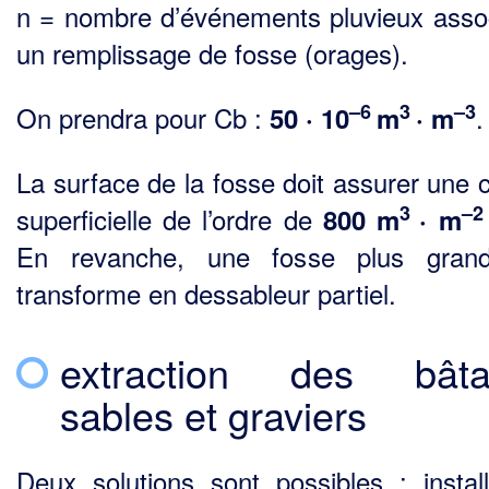
n = nombre d’événements pluvieux asso
un remplissage de fosse (orages).
–6
3
–3
On prendra pour Cb :
.
50 · 10
m
· m
La surface de la fosse doit assurer une 
3
–
superficielle de l’ordre de
800 m
· m
En revanche, une fosse plus gran
transforme en dessableur partiel.
extraction des bâta
sables et graviers
Deux solutions sont possibles : instal