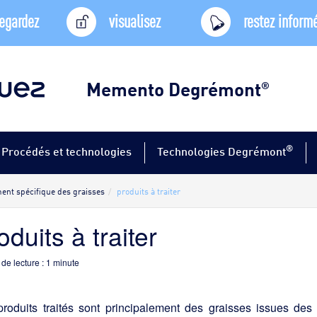
egardez
visualisez
restez inform
Memento Degrémont
®
®
Procédés et technologies
Technologies Degrémont
ment spécifique des graisses
produits à traiter
oduits à traiter
de lecture :
1
minute
produits traités sont principalement des graisses issues des 