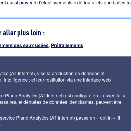
nt aussi provenir d’établissements extérieurs tels que boîtes à
 aller plus loin :
tement des eaux usées
,
Prétraitements
ics (AT Internet), vise la production de données et
 intelligence ; et leur restitution via une interface web
ce Piano Analytics (AT Internet) est configuré en « essential »,
cessaires, et dénuées de données identifiantes, peuvent être
ales
Contact
Auteurs
gestion des cookies
rvice Piano Analytics (AT Internet) passe en « opt-in », il
.
nt® de SUEZ met à disposition des praticiens du traitement de l'eau, les bases de