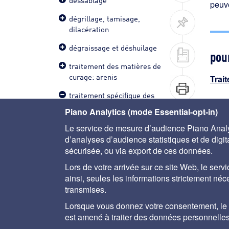
peuve
dégrillage, tamisage,
dilacération
dégraissage et déshuilage
pour
traitement des matières de
curage: arenis
Trai
traitement spécifique des
graisses
Piano Analytics (mode Essential-opt-in)
produits à traiter
Le service de mesure d’audience Piano Analyt
d’analyses d’audience statistiques et de digital
principe du biomaster
sécurisée, ou via export de ces données.
performances
Lors de votre arrivée sur ce site Web, le servi
ainsi, seules les informations strictement né
autres procédés
A propos
Aide
Plan du site
Mentions lég
transmises.
Lorsque vous donnez votre consentement, le se
est amené à traiter des données personnelles
Le Memento Degrémo