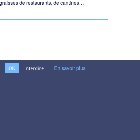
 graisses de restaurants, de can­tines…
En savoir plus
OK
Interdire
principe du biomaster >
s différents procédés et technologies du traitement de l’eau