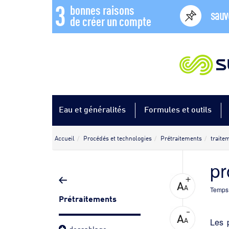
3
bonnes raisons
sauv
de créer un compte
Eau et généralités
Formules et outils
Accueil
Procédés et technologies
Prétraitements
traite
pr
Temps 
Prétraitements
Les 
dessablage