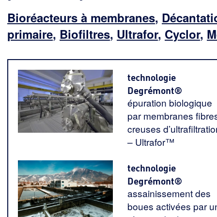
Bioréacteurs à membranes
,
Décantati
primaire
,
Biofiltres
,
Ultrafor
,
Cyclor
,
M
technologie
Degrémont®
épuration biologique
par membranes fibre
creuses d’ultrafiltratio
– Ultrafor™
technologie
Degrémont®
assainissement des
boues activées par u