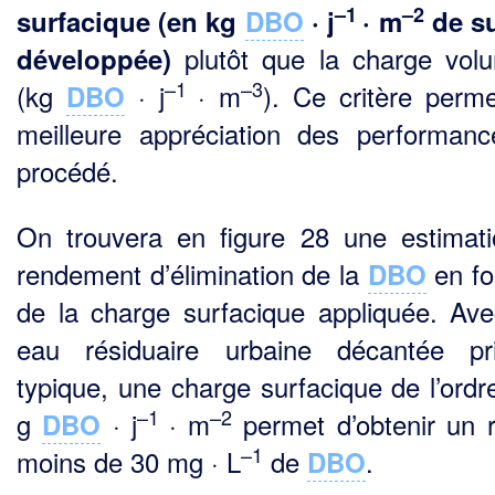
–1
–2
surfacique (en kg
DBO
· j
· m
de su
plutôt que la charge vol
développée)
–1
–3
(kg
· j
· m
). Ce critère perm
DBO
meilleure appréciation des performan
procédé.
On trouvera en figure 28 une estimat
rendement d’élimination de la
en fo
DBO
de la charge surfacique appliquée. Av
eau résiduaire urbaine décantée pr
typique, une charge surfacique de l’ordr
–1
–2
g
· j
· m
permet d’obtenir un r
DBO
–1
moins de 30 mg · L
de
.
DBO