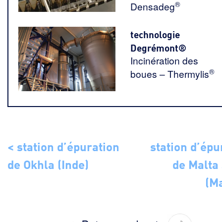
®
Densadeg
technologie
Degrémont®
Incinération des
®
boues – Thermylis
< station d’épuration
station d’épu
de Okhla (Inde)
de Malta
(Ma