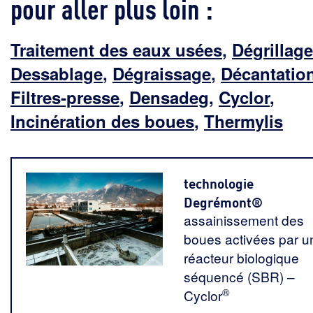
pour aller plus loin :
Traitement des eaux usées
,
Dégrillage
Dessablage
,
Dégraissage
,
Décantatio
Filtres-presse
,
Densadeg
,
Cyclor
,
Incinération des boues
,
Thermylis
technologie
Degrémont®
assainissement des
boues activées par u
réacteur biologique
séquencé (SBR) –
®
Cyclor