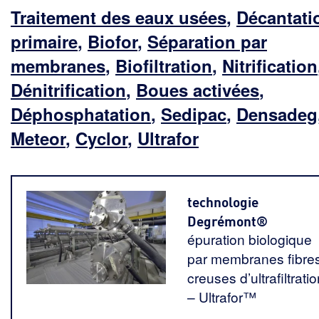
Traitement des eaux usées
,
Décantati
primaire
,
Biofor
,
Séparation par
membranes
,
Biofiltration
,
Nitrification
Dénitrification
,
Boues activées
,
Déphosphatation
,
Sedipac
,
Densadeg
Meteor
,
Cyclor
,
Ultrafor
technologie
Degrémont®
épuration biologique
par membranes fibre
creuses d’ultrafiltratio
– Ultrafor™