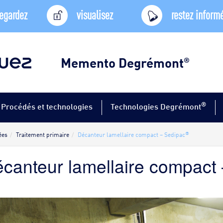
egardez
visualisez
restez inform
Memento Degrémont
®
®
Procédés et technologies
Technologies Degrémont
®
ées
Traitement primaire
Décanteur lamellaire compact – Sedipac
canteur lamellaire compact