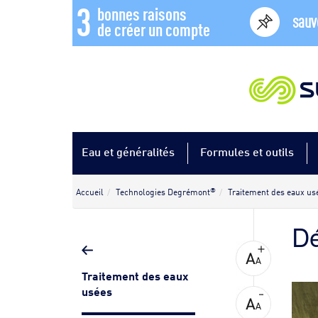
3
bonnes raisons
sauv
de créer un compte
Eau et généralités
Formules et outils
®
Accueil
Technologies Degrémont
Traitement des eaux us
Dé
Traitement des eaux
usées