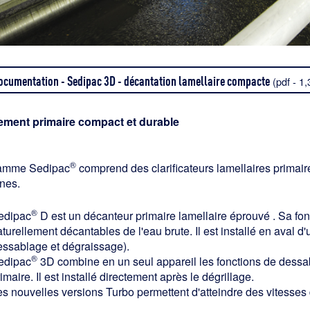
ocumentation - Sedipac 3D - décantation lamellaire compacte
(pdf - 1
tement primaire compact et durable
®
amme Sedipac
comprend des clarificateurs lamellaires primai
nes.
®
edipac
D est un décanteur primaire lamellaire éprouvé . Sa fon
turellement décantables de l'eau brute. Il est installé en aval d
essablage et dégraissage).
®
edipac
3D combine en un seul appareil les fonctions de dessa
imaire. Il est installé directement après le dégrillage.
es nouvelles versions Turbo permettent d'atteindre des vitesses