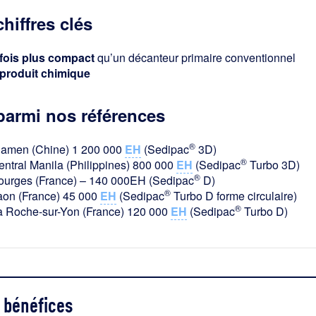
chiffres clés
 fois plus compact
qu’un décanteur primaire conventionnel
 produit chimique
parmi nos références
®
iamen (Chine) 1 200 000
EH
(Sedipac
3D)
®
entral Manila (Philippines) 800 000
EH
(Sedipac
Turbo 3D)
®
ourges (France) – 140 000EH (Sedipac
D)
®
aon (France) 45 000
EH
(Sedipac
Turbo D forme circulaire)
®
a Roche-sur-Yon (France) 120 000
EH
(Sedipac
Turbo D)
bénéfices