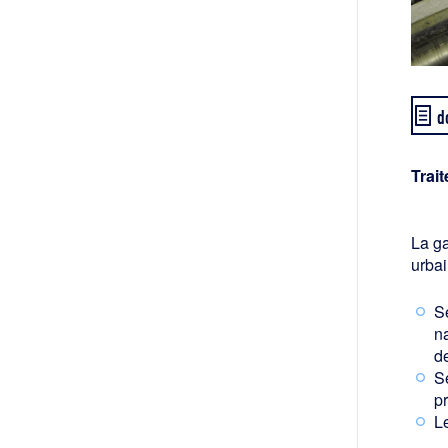
d
Trai
La g
urbai
S
na
d
S
pr
L