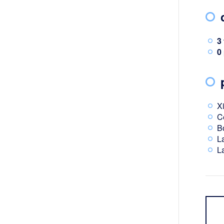
3
0
X
C
B
L
L