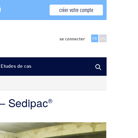
é
créer votre compte
se connecter
FR
EN
Etudes de cas
 – Sedipac
®