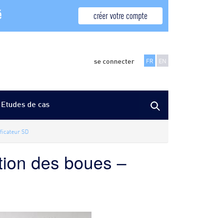
é
créer votre compte
se connecter
FR
EN
Etudes de cas
ficateur SD
tion des boues –