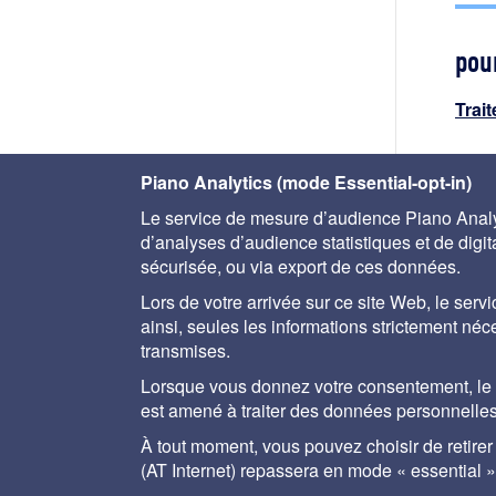
pour
Trai
Piano Analytics (mode Essential-opt-in)
Le service de mesure d’audience Piano Analyt
d’analyses d’audience statistiques et de digital
sécurisée, ou via export de ces données.
Lors de votre arrivée sur ce site Web, le servi
ainsi, seules les informations strictement né
transmises.
A propos
Aide
Plan du site
Mentions lég
Lorsque vous donnez votre consentement, le se
est amené à traiter des données personnelles
À tout moment, vous pouvez choisir de retire
Le Memento Degrémo
ainsi que des solu
(AT Internet) repassera en mode « essential »
hommes de terrain