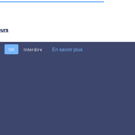
eurs
En savoir plus
OK
Interdire
uccion longitudinale – récupération des boues –
clarificateur SLG >
s différents procédés et technologies du traitement de l’eau
lisation de l’eau. Conçu par des hommes de terrain pour des
les environnementaux, responsables qualité, responsables