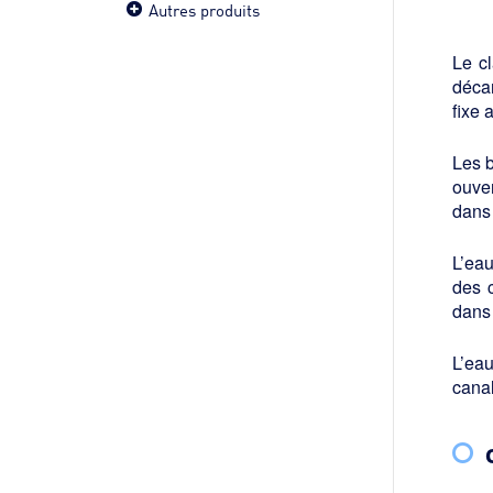
Autres produits
Le c
déca
fixe 
Les b
ouver
dans 
L’eau
des c
dans
L’eau
canal