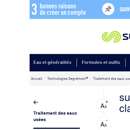
3
bonnes raisons
sauv
de créer un compte
Eau et généralités
Formules et outils
®
Accueil
Technologies Degrémont
Traitement des eaux us
su
cl
Traitement des eaux
usées