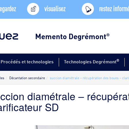
egardez
visualisez
restez inform
Memento Degrémont
®
®
Procédés et technologies
Technologies Degrémont
ées
Décantation secondaire
succion diamétrale – récupération des boues – clari
ccion diamétrale – récupéra
arificateur SD