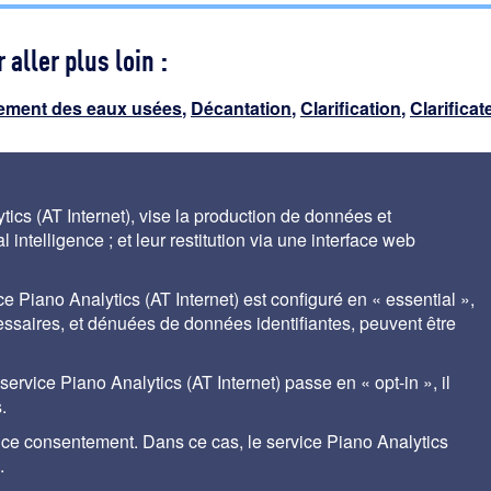
 aller plus loin :
tement des eaux usées
,
Décantation
,
Clarification
,
Clarificat
s
ics (AT Internet), vise la production de données et
 intelligence ; et leur restitution via une interface web
ce Piano Analytics (AT Internet) est configuré en « essential »,
cessaires, et dénuées de données identifiantes, peuvent être
ales
Contact
Auteurs
gestion des cookies
rvice Piano Analytics (AT Internet) passe en « opt-in », il
.
r ce consentement. Dans ce cas, le service Piano Analytics
nt® de SUEZ met à disposition des praticiens du traitement de l'eau, les bases de
tions degremont® appliquées aux filières de traitement et adaptées à chaque uti
.
, cet outil précieux est indispensable aux responsables de site, responsab