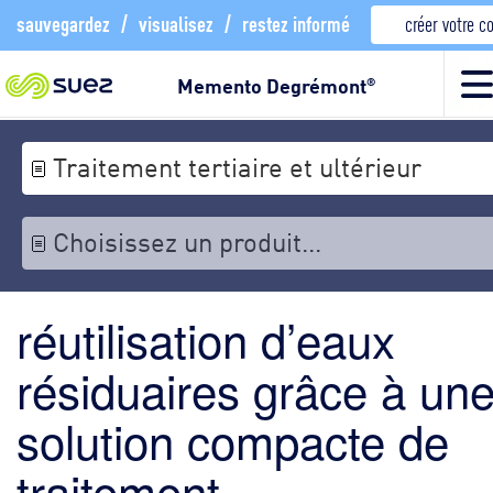
sauvegardez
/
visualisez
/
restez informé
créer votre 
Memento Degrémont
®
Traitement tertiaire et ultérieur
Choisissez un produit...
réutilisation d’eaux
résiduaires grâce à un
solution compacte de
traitement –