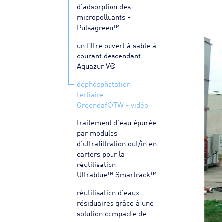
d’adsorption des
micropolluants -
Pulsagreen™
un filtre ouvert à sable à
courant descendant –
Aquazur V®
déphosphatation
tertiaire –
Greendaf®TW - vidéo
traitement d’eau épurée
par modules
d’ultrafiltration out/in en
carters pour la
réutilisation -
Ultrablue™ Smartrack™
réutilisation d’eaux
résiduaires grâce à une
solution compacte de