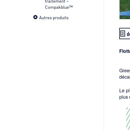
traitement –
Compakblue™
Autres produits
d
Flott
Gree
décan
Le pl
plus 