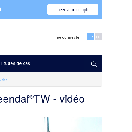
é
créer votre compte
se connecter
FR
EN
Etudes de cas
vidéo
reendaf
TW - vidéo
®