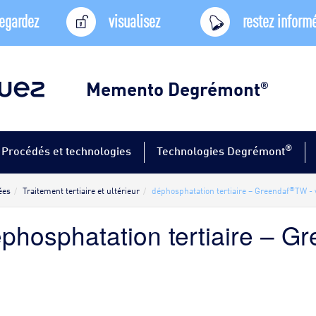
egardez
visualisez
restez inform
Memento Degrémont
®
®
Procédés et technologies
Technologies Degrémont
®
ées
Traitement tertiaire et ultérieur
déphosphatation tertiaire – Greendaf
TW - 
phosphatation tertiaire – G