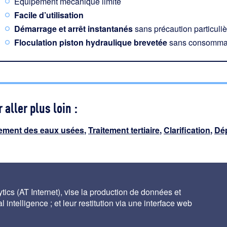
Equipement mécanique limité
Facile d’utilisation
Démarrage et arrêt instantanés
sans précaution particuliè
Floculation piston hydraulique brevetée
sans consommat
 aller plus loin :
tement des eaux usées
,
Traitement tertiaire
,
Clarification
,
Dé
filtre ouvert à sable à courant descendant –
traite
zur V®
out
ics (AT Internet), vise la production de données et
 intelligence ; et leur restitution via une interface web