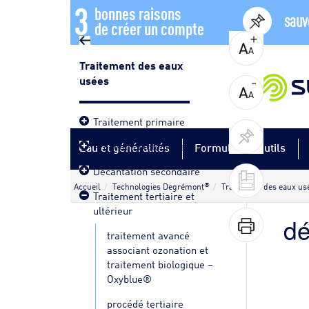
3
bonnes raisons
sauv
de créer un compte
Traitement des eaux
usées
Traitement primaire
Procédés biologiques
Eau et généralités
Formules et outils
Décantation secondaire
®
Accueil
Technologies Degrémont
Traitement des eaux us
Traitement tertiaire et
ultérieur
dé
traitement avancé
associant ozonation et
traitement biologique –
Oxyblue®
procédé tertiaire