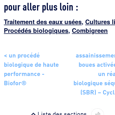
pour aller plus loin :
Traitement des eaux usées
,
Cultures l
Procédés biologiques
,
Combigreen
< un procédé
assainisseme
biologique de haute
boues activé
performance -
un ré
Biofor®
biologique sé
(SBR) – Cyc
Liste des sections