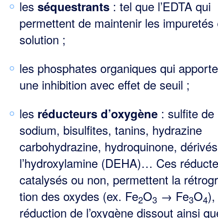
les
: tel que l’EDTA qui
séquestrants
permettent de maintenir les impuretés
solution ;
les phosphates organiques qui apporte
une inhibition avec effet de seuil ;
les
: sulfite de
réducteurs d’oxygène
sodium, bisulfites, tanins, hydrazine
carbohydrazine, hydroqui­none, dérivés
l’hydroxylamine (DEHA)… Ces réducte
catalysés ou non, permettent la rétrog
tion des oxydes (ex. Fe
O
→ Fe
O
),
2
3
3
4
réduction de l’oxygène dissout ainsi qu