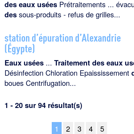
Prétraitements ... évac
des
eaux
usées
sous-produits - refus de grilles...
des
station d’épuration d’Alexandrie
(Égypte)
...
Eaux
usées
Traitement
des
eaux
us
Désinfection Chloration Epaississement
boues Centrifugation...
1 - 20 sur 94 résultat(s)
1
2
3
4
5