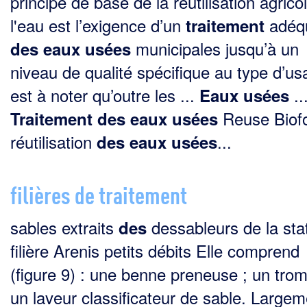
principe de base de la réutilisation agrico
l'eau est l’exigence d’un
adéq
traitement
municipales jusqu’à un
des
eaux
usées
niveau de qualité spécifique au type d’usa
est à noter qu’outre les ...
..
Eaux
usées
Reuse Biofor
Traitement
des
eaux
usées
réutilisation
...
des
eaux
usées
filières de traitement
sables extraits
dessableurs de la stat
des
filière Arenis petits débits Elle comprend
(figure 9) : une benne preneuse ; un tro
un laveur classificateur de sable. Largeme