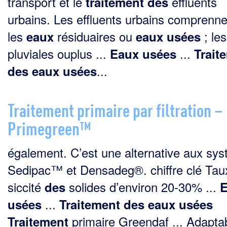
transport et le
effluents
traitement
des
urbains. Les effluents urbains comprenne
les
résiduaires ou
; le
eaux
eaux
usées
pluviales ouplus ...
...
Eaux
usées
Trait
...
des
eaux
usées
Traitement primaire par filtration –
Primegreen™
également. C’est une alternative aux sy
Sedipac™ et Densadeg®. chiffre clé Tau
siccité
solides d’environ 20-30% ...
des
...
usées
Traitement
des
eaux
usées
primaire Greendaf ... Adapta
Traitement