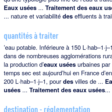
...
Eaux
usées
Traitement
des
eaux
us
... nature et variabilité
effluents à trait
des
quantités à traiter
’eau potable. Inférieure à 150 L·hab–1·j–
dans de nombreuses agglomérations rura
la production d’
urbaines par
eaux
usées
temps sec est aujourd’hui en France d’en
200 L·hab–1·j–1, pour
villes de ...
des
E
...
...
usées
Traitement
des
eaux
usées
destination - réglementation