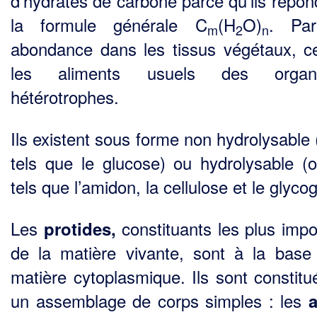
d’hydrates de carbone parce qu’ils répon
la formule générale C
(H
O)
. Par
m
2
n
abondance dans les tissus végétaux, c
les aliments usuels des organ
hétérotrophes.
Ils existent sous forme non hydrolysable 
tels que le glucose) ou hydrolysable (o
tels que l’ami­don, la cellulose et le glyco
Les
constituants les plus impo
protides,
de la matière vivante, sont à la base
matière cytoplas­mique. Ils sont constitu
un assemblage de corps simples : les