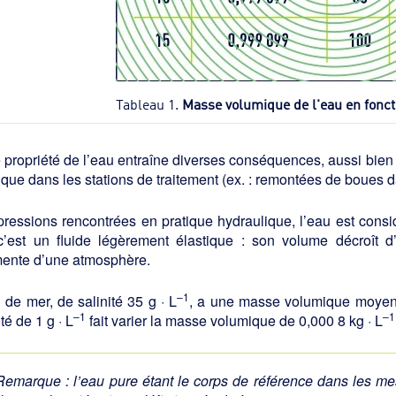
Tableau 1.
Masse volumique de l'eau en fonct
 propriété de l’eau entraîne diverses conséquences, aussi bien 
 que dans les stations de traitement (ex. : remontées de boues 
pressions rencontrées en pratique hydraulique, l’eau est cons
, c’est un fluide légèrement élastique : son volume décroît
ente d’une atmosphère.
–1
 de mer, de salinité 35 g · L
, a une masse volumique moyen
–1
–1
ité de 1 g · L
fait varier la masse volumique de 0,000 8 kg · L
Remarque :
l’eau pure étant le corps de référence dans les mes