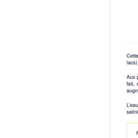
Cette
lacs)
Aux 
fait
augm
L’eau
salin