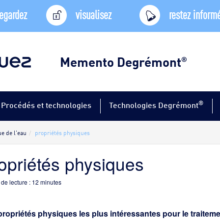
egardez
visualisez
restez inform
Memento Degrémont
®
®
Procédés et technologies
Technologies Degrémont
e de l'eau
propriétés physiques
opriétés physiques
de lecture :
12
minutes
propriétés physiques les plus intéressantes pour le traitemen