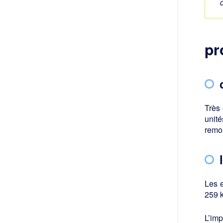
pr
Très 
unité
remon
Les e
259 k
L’im