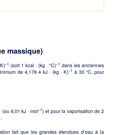
ue massique)
–1
–1
·K)
(soit 1 kcal · (kg · °C)
dans les anciennes
–1
inimum de 4,178 4 kJ · (kg · K)
à 30 °C, pour
1
–1
(ou 6,01 kJ · mol
) et pour la vapori­sation de 2
.
ation fait que les grandes étendues d’eau à la