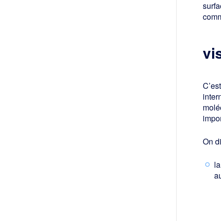
surfa
comme
vi
C’es
inter
moléc
impor
On di
la
au