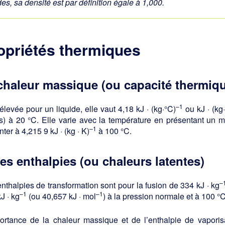
des, sa densité est par définition égale à 1,000.
opriétés thermiques
chaleur massique (ou capacité thermiq
–1
élevée pour un liquide, elle vaut 4,18 kJ · (kg·°C)
ou kJ · (kg
s) à 20 °C. Elle varie avec la température en présentant un m
–1
ter à 4,215 9 kJ · (kg · K)
à 100 °C.
les
enthalpies (ou chaleurs latentes)
–
nthalpies de transformation sont pour la fusion de 334 kJ · kg
–1
–1
J · kg
(ou 40,657 kJ · mol
) à la pression normale et à 100 °C
portance de la chaleur massique et de l’enthalpie de vaporis