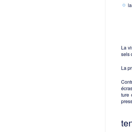
la
La vi
sels 
La pr
Contr
écras
ture 
press
te