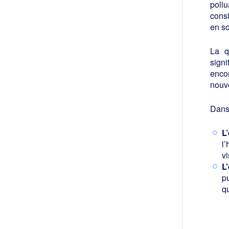
poll
consi
en so
La q
signi
enco
nouve
Dans 
L
l’
vi
L
pu
q