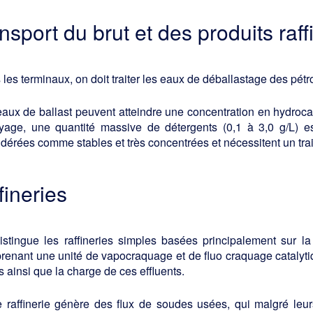
ansport du brut et des produits raff
les terminaux, on doit traiter les eaux de déballastage des pétr
eaux de ballast peuvent atteindre une concentration en hydroc
oyage, une quantité massive de détergents (0,1 à 3,0 g/L) es
dérées comme stables et très concentrées et nécessitent un tra
fineries
stingue les raffineries simples basées principalement sur la d
enant une unité de vapocraquage et de fluo craquage catalytiq
 ainsi que la charge de ces effluents.
e raffinerie génère des flux de soudes usées, qui malgré leur