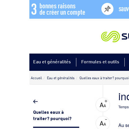
3
bonnes raisons
sauv
de créer un compte
Eau et généralités
Formules et outils
Accueil
Eau et généralités
Quelles eaux à traiter? pourquoi
in
Temps 
Quelles eaux à
traiter? pourquoi?
Au se