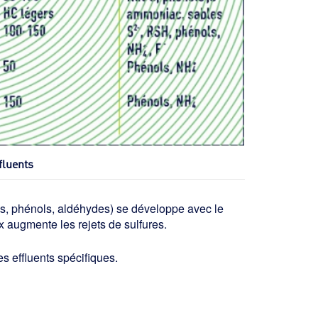
fluents
s, phénols, aldéhydes) se développe avec le
x augmente les rejets de sulfures.
s effluents spécifiques.