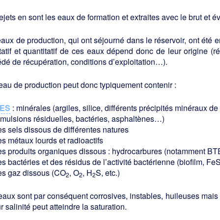
ejets en sont les eaux de formation et extraites avec le brut et 
aux de production, qui ont séjourné dans le réservoir, ont été en
tatif et quantitatif de ces eaux dépend donc de leur origine (r
dé de récupération, conditions d’exploitation…).
au de production peut donc typiquement contenir :
ES
: minérales (argiles, silice, différents précipités minéraux de 
émulsions résiduelles, bactéries, asphaltènes…)
es sels dissous de différentes natures
s métaux lourds et radioactifs
es produits organiques dissous : hydrocarbures (notamment B
s bactéries et des résidus de l’activité bactérienne (biofilm, FeS,
es gaz dissous (CO
, O
, H
S, etc.)
2
2
2
aux sont par conséquent corrosives, instables, huileuses mais
ur salinité peut atteindre la saturation.