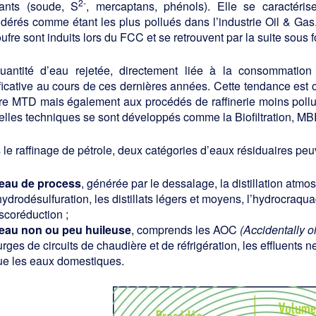
2-
uants (soude, S
, mercaptans, phénols). Elle se caractéri
dérés comme étant les plus pollués dans l’industrie Oil & Gas.
ufre sont induits lors du FCC et se retrouvent par la suite sous 
uantité d’eau rejetée, directement liée à la consommation 
ficative au cours de ces dernières années. Cette tendance est 
re MTD mais également aux procédés de raffinerie moins pollua
lles techniques se sont développés comme la Biofiltration, MBR,
le raffinage de pétrole, deux catégories d’eaux résiduaires peu
’eau de process
, générée par le dessalage, la distillation atmos
hydrodésulfuration, les distillats légers et moyens, l’hydrocraqua
scoréduction ;
’eau non ou peu huileuse
, comprends les AOC
(Accidentally o
rges de circuits de chaudière et de réfrigération, les effluents 
ue les eaux domestiques.