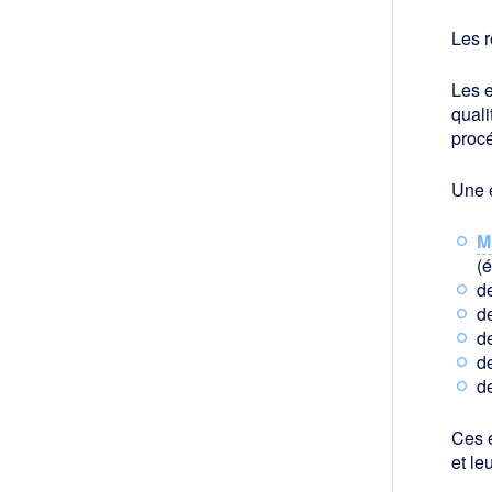
Les r
Les e
quali
procé
Une e
M
(
d
de
d
de
d
Ces e
et le