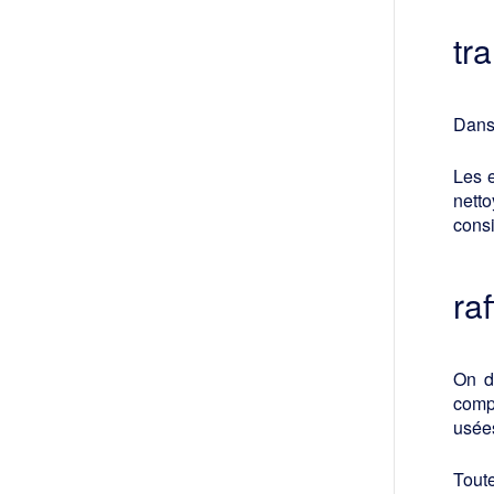
tr
Dans 
Les 
nett
consi
raf
On di
compr
usées
Tout