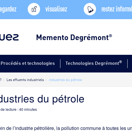
egardez
visualisez
restez inform
Memento Degrémont
®
®
Procédés et technologies
Technologies Degrémont
?
Les effuents industriels
industries du pétrole
dustries du pétrole
de lecture :
40
minutes
in de l’industrie pétrolière, la pollution commune à toutes les 