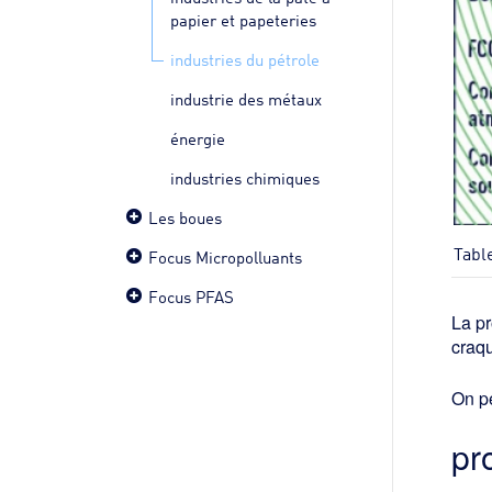
papier et papeteries
industries du pétrole
industrie des métaux
énergie
industries chimiques
Les boues
Tabl
Focus Micropolluants
Focus PFAS
La pr
craqu
On pe
pr