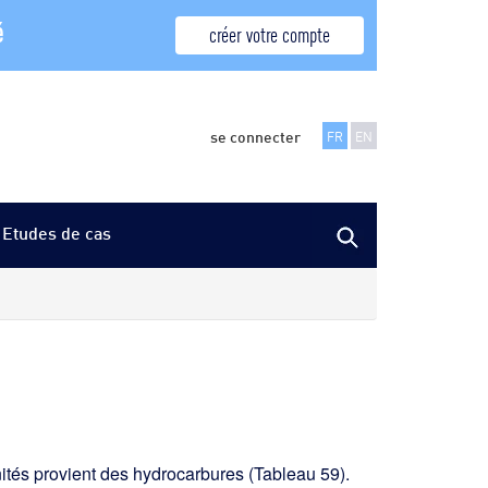
é
créer votre compte
se connecter
FR
EN
Etudes de cas
unités provient des hydrocarbures (Tableau 59).