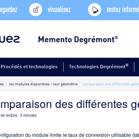
egardez
visualisez
restez inform
Memento Degrémont
®
®
Procédés et technologies
Technologies Degrémont
es
les modules disponibles - leur géomètrie
comparaison des différentes géo
mparaison des différentes 
de lecture :
5
minutes
nfiguration du module limite le taux de conversion utilisable (ta