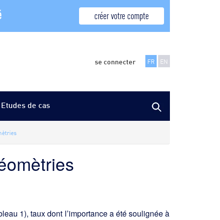
é
créer votre compte
se connecter
FR
EN
Etudes de cas
mètries
géomètries
bleau 1), taux dont l’importance a été soulignée à