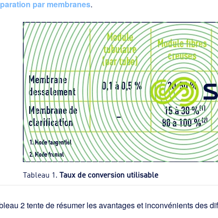
paration par membranes
.
Tableau 1.
Taux de conversion utilisable
bleau 2 tente de résumer les avantages et inconvénients des di