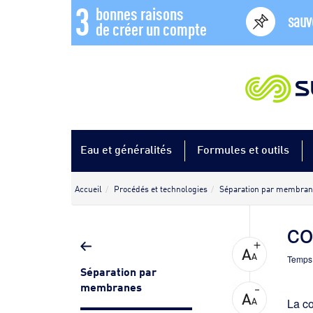
3
bonnes raisons
sauv
de créer un compte
Eau et généralités
Formules et outils
Accueil
Procédés et technologies
Séparation par membran
co
Temps 
Séparation par
membranes
La co