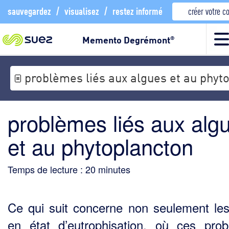
sauvegardez
/
visualisez
/
restez informé
créer votre 
Memento Degrémont
®
problèmes liés aux algues et au phyt
problèmes liés aux alg
et au phytoplancton
Temps de lecture :
20
minutes
Ce qui suit concerne non seulement le
en état d’eutrophisation, où ces pro