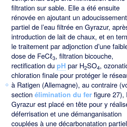
filtration sur sable. Elle a été ensuite
rénovée en ajoutant un adoucissement
partiel de l’eau filtrée en Gyrazur, aprè
introduction de lait de chaux, et en ter
le traitement par adjonction d’une faibl
dose de FeCℓ
, filtration bicou­che,
3
rectification du
par H
SO
, ozonati
pH
2
4
chloration finale pour protéger le résea
à Ratigen (Allemagne), au contraire (vo
section
figure 27), 
élimination du fer
Gyrazur est placé en tête pour y réa­li
déferrisation et une démanganisation
couplées à une décarbonatation partiel