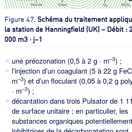
Figure 47.
Schéma du traitement appliqu
la station de Hanningfield (UK) – Débit : 
000 m3 · j–1
–3
une préozonation (0,5 à 2 g · m
) ;
l’injection d’un coagulant (5 à 22 g FeC
–3
m
) et d’un floculant (0,05 à 0,2 g po
–3
· m
) ;
décantation dans trois Pulsator de 1 
de surface unitaire ; en particulier, les
substances organi­ques potentiellemen
inhibitrices de la décarbonatation sont