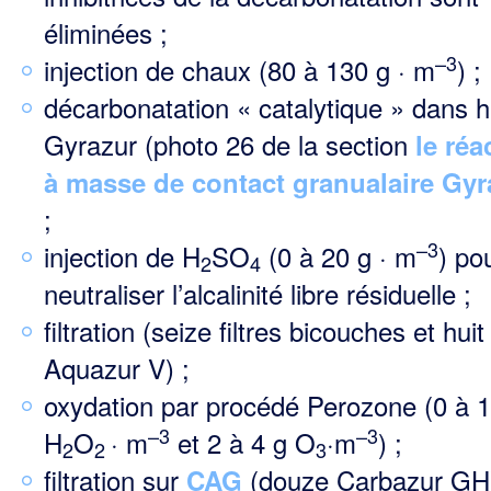
éliminées ;
–3
injection de chaux (80 à 130 g · m
) ;
décarbonatation « catalytique » dans h
Gyrazur (photo 26 de la section
le réa
à masse de contact granualaire Gyr
;
–3
injection de H
SO
(0 à 20 g · m
) po
2
4
neutraliser l’alcalinité libre résiduelle ;
filtration (seize filtres bicouches et huit
Aquazur V) ;
oxydation par procédé Perozone (0 à 1
–3
–3
H
O
· m
et 2 à 4 g O
·m
) ;
2
2
3
filtration sur
(douze Carbazur GH)
CAG