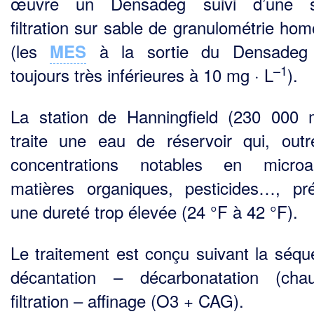
œuvre un Densadeg suivi d’une s
filtration sur sable de gra­nulométrie ho
(les
à la sortie du Densadeg 
MES
–1
toujours très inférieures à 10 mg · L
).
La station de Hanningfield (230 000 
traite une eau de réservoir qui, out
concentrations nota­bles en microa
matières organiques, pesticides…, pr
une dureté trop élevée (24 °F à 42 °F).
Le traitement est conçu suivant la séqu
décantation – décarbonatation (cha
filtration – affinage (O3 + CAG).