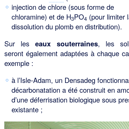
injection de chlore (sous forme de
chloramine) et de H
PO
(pour limiter 
3
4
dissolution du plomb en dis­tribution).
Sur les
, les sol
eaux souterraines
seront également adaptées à chaque ca
exemple :
à l’Isle-Adam, un Densadeg fonctionna
décarbonatation a été construit en am
d’une déferrisa­tion biologique sous pr
existante ;