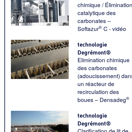
chimique / Éliminatio
catalytique des
carbonates –
®
Softazur
C - vidéo
technologie
Degrémont®
Elimination chimique
des carbonates
(adoucissement) dan
un réacteur de
recirculation des
®
boues – Densadeg
technologie
Degrémont®
Clarification de lit de