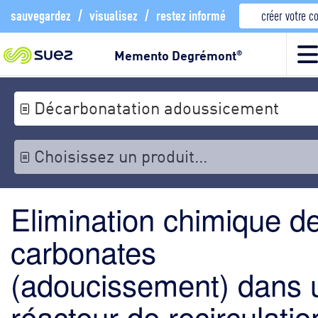
sauvegardez
/
visualisez
/
restez informé
créer votre 
Memento Degrémont
®
Décarbonatation adoussicement
Choisissez un produit...
Elimination chimique d
carbonates
(adoucissement) dans 
réacteur de recirculatio