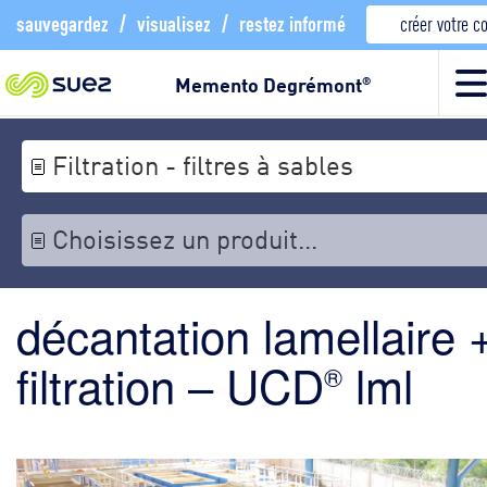
sauvegardez
/
visualisez
/
restez informé
créer votre 
Memento Degrémont
®
Filtration - filtres à sables
Choisissez un produit...
décantation lamellaire 
filtration – UCD
lml
®