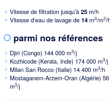
Vitesse de filtration jusqu’à
m/h
25
3
2
Vitesse d’eau de lavage de
m
/m
/
14
parmi nos références
3
Djiri (Congo) 144 000 m
/j
3
Kozhicode (Kerala, Inde) 174 000 m
/j
3
Milan San Rocco (Italie) 14 400 m
/h
Mostaganem-Arzem-Oran (Algérie) 56
3
m
/j