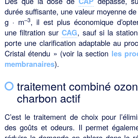
Dès que la dose de
dépasse, su
CAP
durée suffisante, une valeur moyenne de
–3
g · m
, il est plus économique d’opte
une filtration sur
, sauf si la statio
CAG
porte une clarification adaptable au pro
Cristal étendu » (voir la section
les pr
).
membranaires
traitement combiné ozon
charbon actif
C’est le traitement de choix pour l’élimi
des goûts et odeurs. Il permet égalem
réduire la demande en chlore dans le r