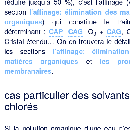
réduire jusqu’à 50 %), c’est l’affinage (
section
l'affinage: élimination des ma
) qui constitue le trait
organiques
déterminant :
,
, O
+
, C
CAP
CAG
CAG
3
Cristal étendu… On en trouvera le détai
les sections
l'affinage: éliminati
et
matières organiques
les pro
.
membranaires
cas particulier des solvants
chlorés
Si la pollution organique d’une eau n’e