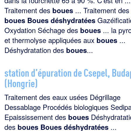
dans la fourchette 65 à 90 %. C’est en ...
Traitement des
... Traitement des
boues
Gazéificati
boues
Boues
déshydratées
Oxydation Séchage des
... la pyr
boues
et thermolyse appliquées aux
...
boues
Déshydratation des
...
boues
station d’épuration de Csepel, Buda
(Hongrie)
Traitement des eaux usées Dégrillage
Dessablage Procédés biologiques Sedip
Epaississement des
Déshydratati
boues
des
...
boues
Boues
déshydratées