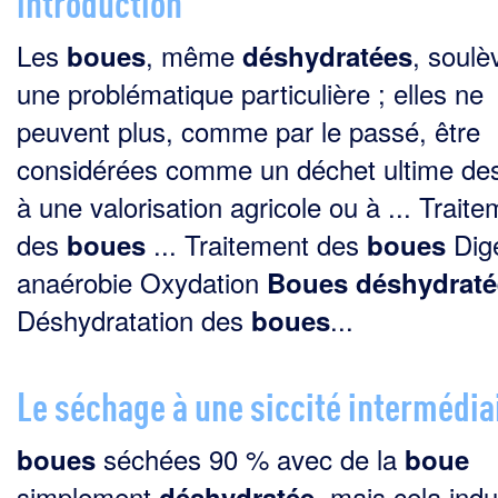
introduction
Les
, même
, soulè
boues
déshydratées
une problématique particulière ; elles ne
peuvent plus, comme par le passé, être
considérées comme un déchet ultime des
à une valorisation agricole ou à ... Trait
des
... Traitement des
Dige
boues
boues
anaérobie Oxydation
Boues
déshydraté
Déshydratation des
...
boues
Le séchage à une siccité intermédia
séchées 90 % avec de la
boues
boue
simplement
, mais cela indu
déshydratée