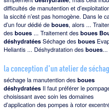
difficultés de manutention et d’exploitatio
la siccité n’est pas homogène. Dans le c
d’un four dédié de
, alors ... Trait
boues
des
... Traitement des
boues
boues
Bo
Séchage des
Evap
déshydratées
boues
Heliantis ... Déshydratation des
...
boues
la conception d'un atelier de sécha
séchage la manutention des
boues
Il faut préférer le pompag
déshydratées
choisissant avec soin les domaines
d’application des pompes à rotor excentr