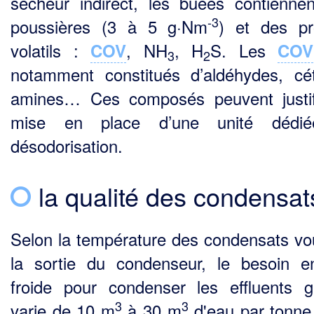
sécheur indirect, les buées contienne
-
3
poussières (3 à 5 g·Nm
) et des pr
volatils :
, NH
, H
S. Les
COV
COV
3
2
notamment constitués d’aldéhydes, cé
amines… Ces composés peuvent justif
mise en place d’une unité dédi
désodorisation.
la qualité des condensat
Selon la température des condensats vo
la sortie du condenseur, le besoin 
froide pour condenser les effluents 
3
3
varie de 10 m
à 30 m
d'eau par tonne