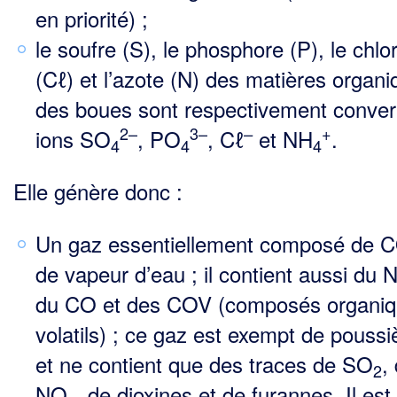
en priorité) ;
le soufre (S), le phosphore (P), le chlo
(Cℓ) et l’azote (N) des matières organ
des boues sont res­pectivement conver
2–
3–
+
–
ions SO
, PO
, Cℓ
et NH
.
4
4
4
Elle génère donc :
Un gaz essentiellement composé de 
de vapeur d’eau ; il contient aussi du 
du CO et des COV (composés organi
volatils) ; ce gaz est exempt de poussi
et ne contient que des traces de SO
,
2
NO
, de dioxines et de furannes. Il est 