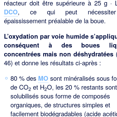
réacteur doit être supérieure à 25 g · 
, ce qui peut nécessite
DCO
épaississement préalable de la boue.
L’oxydation par voie humide s’appliq
conséquent à des boues liqu
(
concentrées mais non dés­hydratées
46) et donne les résultats ci-après :
80 % des
sont minéralisés sous f
MO
de CO
et H
O, les 20 % restants sont
2
2
solubilisés sous forme de composés
organiques, de structures simples et
facilement biodégradables (acide acét