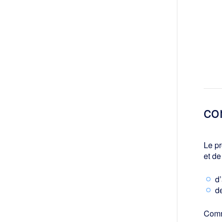
co
Le pr
et de
d
d
Comm