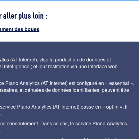
 aller plus loin :
tement des boues
s principaux paramètres de fonctionnement de
ics (AT Internet), vise la production de données et
 subcritique: mineralis
 intelligence ; et leur restitution via une interface web
ce Piano Analytics (AT Internet) est configuré en « essential »,
cessaires, et dénuées de données identifiantes, peuvent être
ales
Contact
Auteurs
gestion des cookies
rvice Piano Analytics (AT Internet) passe en « opt-in », il
.
r ce consentement. Dans ce cas, le service Piano Analytics
nt® de SUEZ met à disposition des praticiens du traitement de l'eau, les bases de
tions degremont® appliquées aux filières de traitement et adaptées à chaque uti
.
, cet outil précieux est indispensable aux responsables de site, responsab
s les acteurs du développement durable, aux agences de l'eau, aux centres de d