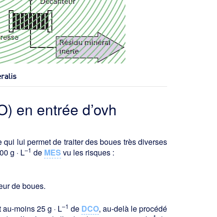
ralis
) en entrée d’ovh
ui lui permet de traiter des boues très diverses
–1
00 g · L
de
MES
vu les risques :
eur de boues.
–1
t au-moins 25 g · L
de
DCO
, au-delà le procédé
–1