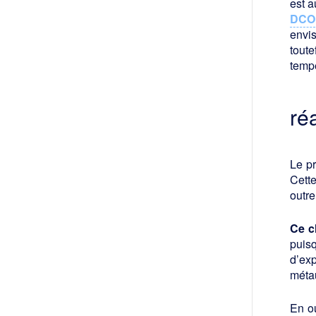
est a
DCO
envis
toute
temp
ré
Le pr
Cett
outre
Ce c
puis
d’ex
métau
En ou