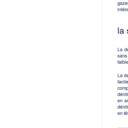
gazeu
intér
la
La dé
sans
faibl
La d
faci
comp
dénit
en am
dénit
en tê