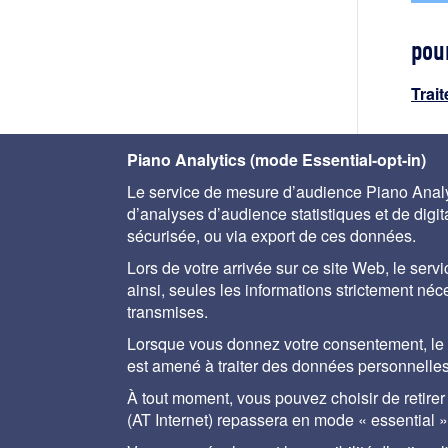
pour
Trai
Piano Analytics (mode Essential-opt-in)
< le
Le service de mesure d’audience Piano Analyt
l'ovh
d’analyses d’audience statistiques et de digital
sécurisée, ou via export de ces données.
Lors de votre arrivée sur ce site Web, le servi
ainsi, seules les informations strictement né
transmises.
A propos
Aide
Plan du site
Mentions lég
Lorsque vous donnez votre consentement, le se
est amené à traiter des données personnelles
À tout moment, vous pouvez choisir de retire
Le Memento Degrémo
ainsi que des solu
(AT Internet) repassera en mode « essential »
hommes de terrain
maintenance, à tou