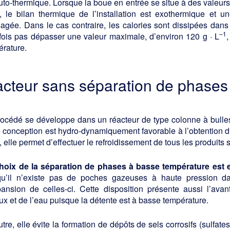
uto-thermique. Lorsque la boue en entrée se situe à des valeurs 
, le bilan thermique de l’installation est exothermique et 
agée. Dans le cas contraire, les calories sont dissipées dan
–1
fois pas dépasser une valeur maximale, d’environ 120 g · L
,
érature.
acteur sans séparation de phases
océdé se développe dans un réacteur de type colonne à bulles 
e conception est hydro-dynamiquement favorable à l’obtention 
, elle permet d’effectuer le refroidissement de tous les produits
hoix de la séparation de phases à basse température est e
qu’il n’existe pas de poches gazeuses à haute pression dan
pansion de celles-ci. Cette disposition présente aussi l’ava
x et de l’eau puisque la détente est à basse température.
tre, elle évite la formation de dépôts de sels corrosifs (sulfat