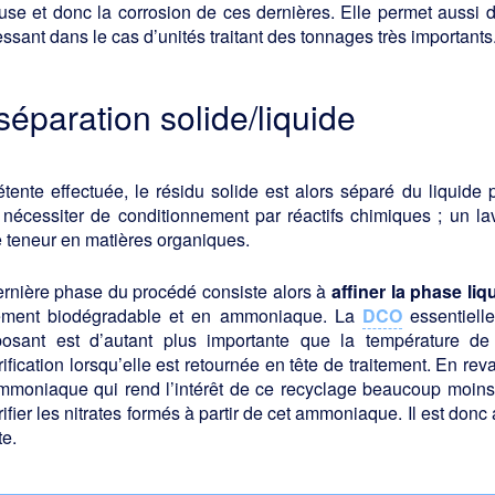
se et donc la corrosion de ces dernières. Elle permet aussi de
essant dans le cas d’unités traitant des tonnages très importants
 séparation solide/liquide
tente effectuée, le résidu solide est alors séparé du liquide 
 nécessiter de conditionnement par réactifs chimiques ; un l
e teneur en matières organiques.
ernière phase du procédé consiste alors à
affiner la phase liq
lement biodégradable et en ammoniaque. La
DCO
essentiell
osant est d’autant plus importante que la température de 
rification lorsqu’elle est retournée en tête de traitement. En re
moniaque qui rend l’intérêt de ce recyclage beaucoup moins év
rifier les nitrates formés à partir de cet ammoniaque. Il est don
te.