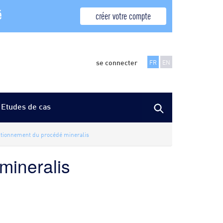
é
créer votre compte
se connecter
FR
EN
Etudes de cas
ctionnement du procédé mineralis
mineralis