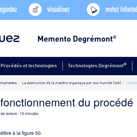
egardez
visualisez
restez inform
Memento Degrémont
®
®
Procédés et technologies
Technologies Degrémont
shydratées
La destruction de la matière organique par voix humide (ovh)
le fon
 fonctionnement du procédé 
de lecture :
10
minutes
 réfère à la figure 50.