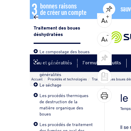
3
bonnes raisons
sauv
de créer un compte
Traitement des boues
déshydratées
Le compostage des boues
Traitements thermiques
Eau et généralités
Formules et outils
des boues déshydratées -
généralités
Accueil
Procédés et technologies
Traitement des boues dé
Le séchage
le
Les procédés thermiques
de destruction de la
matière organique des
Temps 
boues
Les procédés de traitement
Il se
des fumées en aval des