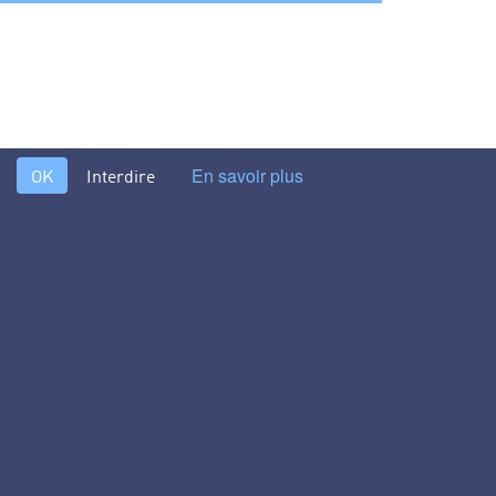
En savoir plus
OK
Interdire
le traitement de l'ammoniaque >
s différents procédés et technologies du traitement de l’eau
lisation de l’eau. Conçu par des hommes de terrain pour des
les environnementaux, responsables qualité, responsables
ocumentation universitaires, aux bureaux d'études, services