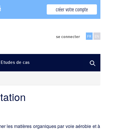
é
créer votre compte
se connecter
FR
EN
Etudes de cas
tation
er les matières organiques par voie aérobie et à