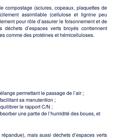
 de compostage (sciures, copeaux, pla­quettes de
ilement assimilable (cellulose et lignine peu
lement pour rôle d’assurer le foisonnement et de
es déchets d’espaces verts broyés contiennent
es comme des protéines et hémicelluloses.
lange permettant le passage de l’air ;
acilitant sa manutention ;
uilibrer le rapport C/N ;
absorber une partie de l’humidité des boues, et
 répandue), mais aussi déchets d’espa­ces verts