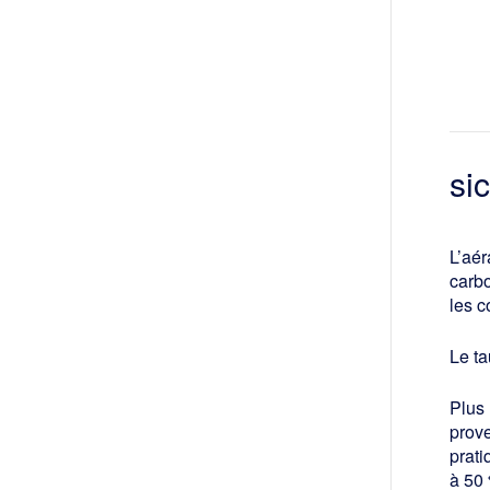
si
L’aér
carbo
les c
Le ta
Plus
prov
prati
à 50 