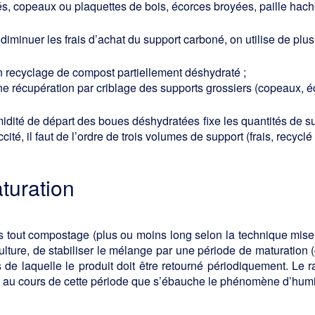
s, copeaux ou plaquettes de bois, écorces broyées, paille haché
diminuer les frais d’achat du support carboné, on utilise de plus
n recyclage de compost partiellement déshydraté ;
ne récupération par criblage des supports grossiers (copeaux, 
idité de départ des boues déshydratées fixe les quantités de s
ccité, il faut de l’ordre de trois volumes de support (frais, rec
turation
 tout compostage (plus ou moins long selon la technique mise e
ulture, de stabiliser le mélange par une période de maturation
 de laquelle le produit doit être retourné périodiquement. Le 
 au cours de cette période que s’ébauche le phénomène d’humif