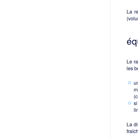
La r
(volu
éq
Le r
les b
un
m
(
si
l
La di
fraîc