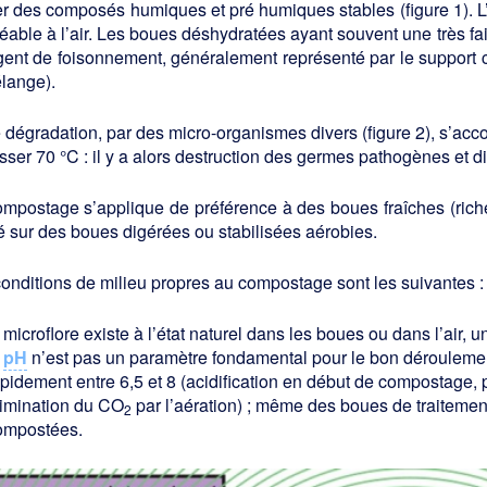
r des composés humiques et pré humiques stables (figure 1). L’aé
able à l’air. Les boues déshydratées ayant souvent une très faib
gent de foisonnement, généralement représenté par le support 
lange).
 dégradation, par des micro-organismes divers (figure 2), s’ac
ser 70 °C : il y a alors destruction des germes pathogènes et di
ompostage s’applique de préférence à des boues fraîches (ric
sé sur des boues digérées ou stabilisées aérobies.
onditions de milieu propres au compostage sont les suivantes :
 microflore existe à l’état naturel dans les boues ou dans l’air
e
pH
n’est pas un paramètre fondamental pour le bon déroulement
apidement entre 6,5 et 8 (acidification en début de compostage, 
limination du CO
par l’aération) ; même des boues de traiteme
2
ompostées.