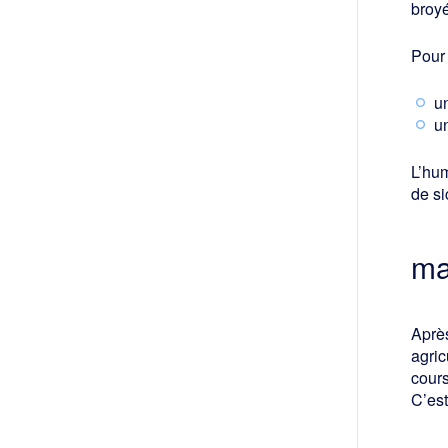
broyé
Pour 
u
u
L’hum
de si
ma
Après
agric
cours
C’est