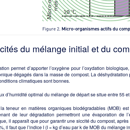
Figure 2.
Micro-organismes actifs du com
ccités du mélange initial et du com
ation permet d’apporter l’oxygène pour l’oxydation biologique
nique dégagés dans la masse de compost. La déshydratation par 
onditions climatiques sont bonnes.
ux d’humidité optimal du mélange de départ se situe entre 55 et
 la teneur en matières organiques biodégradables (MOB) est i
enant de leur dégradation permettront une évaporation de 
que, il apparaît que pour garantir une siccité du compost, après
%, il faut que l’indice I (I = kg d’eau par k de MOB du mélange init