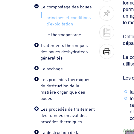
forme
Le compostage des boues
permé
un a
principes et conditions
le mé
d'exploitation
le thermopostage
Cette
dépas
Traitements thermiques
des boues déshydratées -
Le c
généralités
utili
Le séchage
Les c
Les procédés thermiques
de destruction de la
la
matière organique des
boues
l
r
Les procédés de traitement
é
des fumées en aval des
c
procédés thermiques
La destruction de la