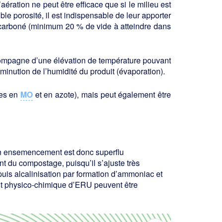
ration ne peut être effi­cace que si le milieu est
le porosité, il est indispensable de leur apporter
car­boné (minimum 20 % de vide à atteindre dans
compagne d’une élévation de tempé­rature pouvant
minution de l’humidité du produit (évaporation).
hes en
MO
et en azote), mais peut éga­lement être
, un ensemencement est donc superflu
 du compostage, puisqu’il s’ajuste très
puis alcalinisation par formation d’ammoniac et
nt physico-chimique d’ERU peuvent être