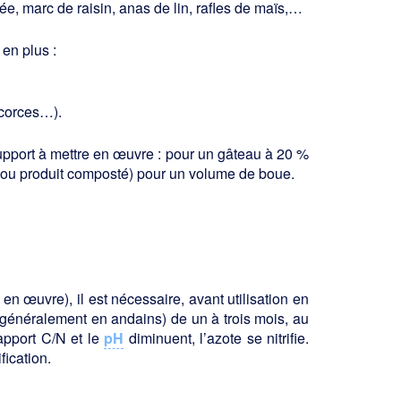
e, marc de raisin, anas de lin, rafles de maïs,…
 en plus :
écorces…).
upport à mettre en œuvre : pour un gâteau à 20 %
yclé ou produit composté) pour un volume de boue.
n œuvre), il est nécessaire, avant utilisation en
 (généralement en andains) de un à trois mois, au
rapport C/N et le
pH
diminuent, l’azote se nitrifie.
ication.