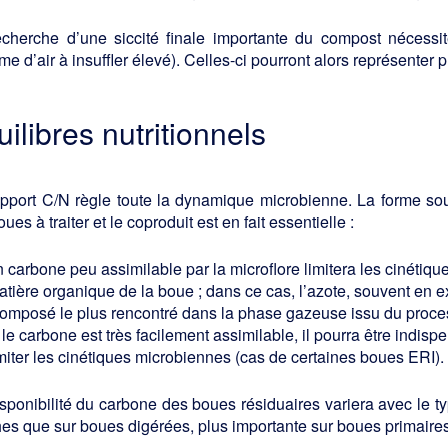
echerche d’une siccité finale importante du compost nécessi
me d’air à insuffler élevé). Celles-ci pourront alors représenter
uilibres nutritionnels
apport C/N règle toute la dynamique microbienne. La forme sou
oues à traiter et le coproduit est en fait essentielle :
 carbone peu assimilable par la microflore limitera les cinétiqu
atière organique de la boue ; dans ce cas, l’azote, souvent en
composé le plus rencontré dans la phase gazeuse issu du proce
 le carbone est très facilement assimilable, il pourra être indi
imiter les cinétiques microbiennes (cas de certaines boues ERI).
sponibilité du carbone des boues résiduaires variera avec le t
hes que sur boues digérées, plus importante sur boues primaire