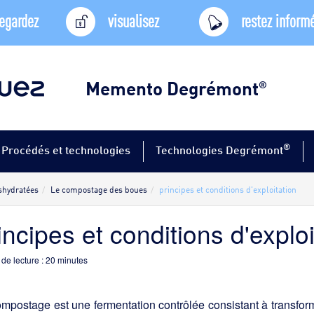
egardez
visualisez
restez inform
Memento Degrémont
®
®
Procédés et technologies
Technologies Degrémont
shydratées
Le compostage des boues
principes et conditions d'exploitation
incipes et conditions d'exploi
de lecture :
20
minutes
mpostage est une fermentation contrôlée consistant à transform