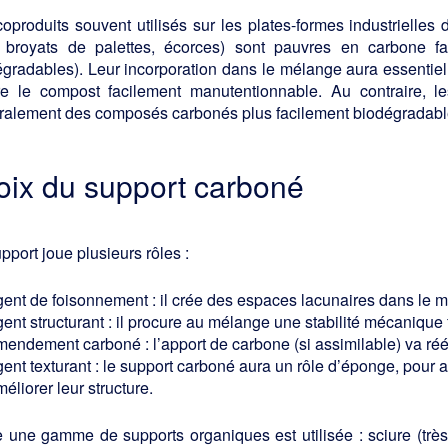
oproduits souvent utilisés sur les plates-formes industrielles
, broyats de palettes, écorces) sont pauvres en carbone fac
gradables). Leur incorporation dans le mélange aura essentiel
re le compost facilement manutentionnable. Au contraire, l
ralement des composés carbonés plus facilement biodégradabl
oix du support carboné
pport joue plusieurs rôles :
gent de foisonnement : il crée des espaces lacunaires dans le mé
ent structurant : il procure au mélange une stabilité mécanique f
mendement carboné : l’apport de carbone (si assimilable) va rééq
gent texturant : le support carboné aura un rôle d’éponge, pour 
éliorer leur structure.
 une gamme de supports organiques est utilisée : sciure (très