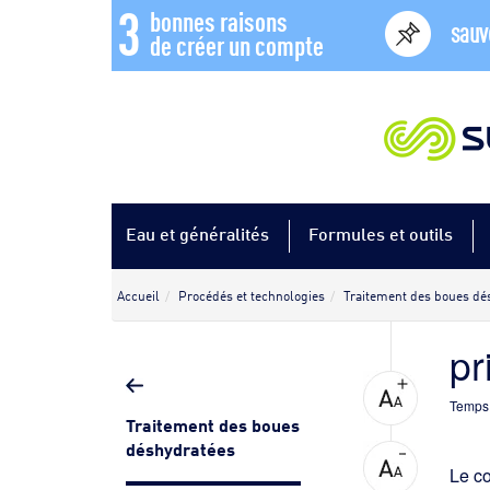
3
bonnes raisons
sauv
de créer un compte
Eau et généralités
Formules et outils
Accueil
Procédés et technologies
Traitement des boues dé
pr
Temps 
Traitement des boues
déshydratées
Le co