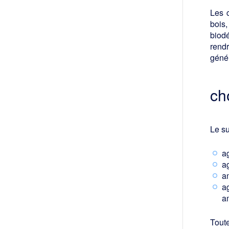
Les c
bois
biodé
rend
géné
ch
Le su
a
ag
a
a
am
Toute