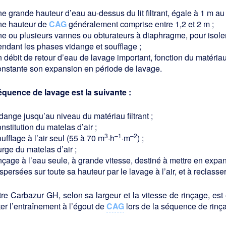
e grande hauteur d’eau au-dessus du lit filtrant, égale à 1 m au
ne hauteur de
CAG
généralement comprise entre 1,2 et 2 m ;
e ou plusieurs vannes ou obturateurs à diaphragme, pour isoler t
endant les phases vidange et soufflage ;
 débit de retour d’eau de lavage important, fonction du matériau co
onstante son expansion en période de lavage.
équence de lavage est la suivante :
dange jusqu’au niveau du matériau filtrant ;
nstitution du matelas d’air ;
3
–1
–2
ufflage à l’air seul (55 à 70 m
·h
·m
) ;
rge du matelas d’air ;
nçage à l’eau seule, à grande vitesse, destiné à mettre en expansi
spersées sur toute sa hauteur par le lavage à l’air, et à reclasse
ltre Carbazur GH, selon sa largeur et la vitesse de rinçage, est
ter l’entraînement à l’égout de
CAG
lors de la séquence de rinça