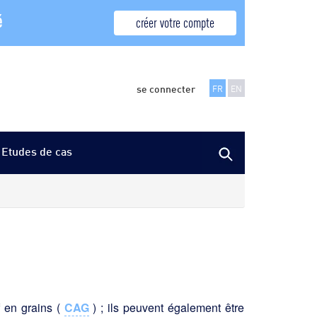
é
créer votre compte
se connecter
FR
EN
Etudes de cas
f en grains (
CAG
) ; ils peuvent également être