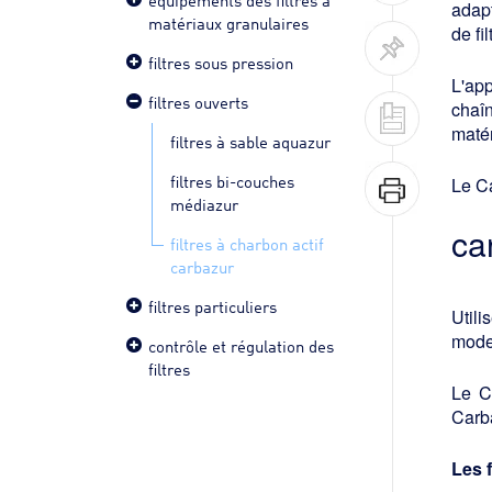
adapt
matériaux granulaires
de fi
filtres sous pression
L'app
filtres ouverts
chaîn
matér
filtres à sable aquazur
filtres bi-couches
Le Ca
médiazur
ca
filtres à charbon actif
carbazur
filtres particuliers
Utili
mode 
contrôle et régulation des
filtres
Le C
Carb
Les 