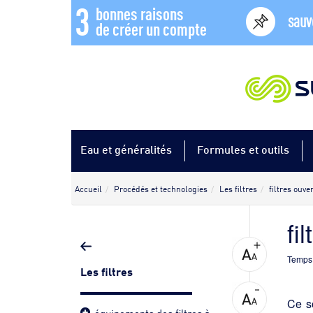
3
bonnes raisons
sauv
de créer un compte
Eau et généralités
Formules et outils
Accueil
Procédés et technologies
Les filtres
filtres ouve
fi
Temps 
Les filtres
Ce s
équipements des filtres à