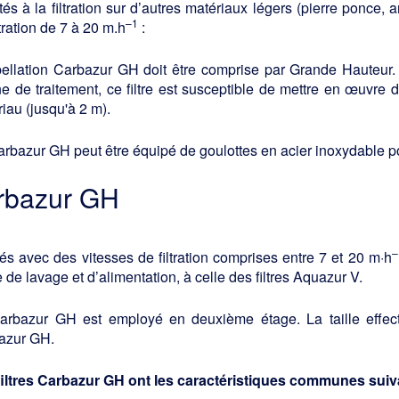
és à la filtration sur d’autres matériaux légers (pierre ponce,
–1
ltration de 7 à 20 m.h
:
ellation Carbazur GH doit être comprise par Grande Hauteur. E
e de traitement, ce filtre est susceptible de mettre en œuvre
iau (jusqu'à 2 m).
rbazur GH peut être équipé de goulottes en acier inoxydable pou
rbazur GH
–
sés avec des vitesses de filtration comprises entre 7 et 20 m·h
de lavage et d’alimentation, à celle des filtres Aquazur V.
arbazur GH est employé en deuxième étage. La taille effe
azur GH.
filtres Carbazur GH ont les caractéristiques communes suiv