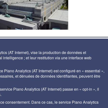
ics (AT Internet), vise la production de données et
ltres bi-couches médiazur
 intelligence ; et leur restitution via une interface web
ce Piano Analytics (AT Internet) est configuré en « essential »,
cessaires, et dénuées de données identifiantes, peuvent être
ales
Contact
Auteurs
gestion des cookies
rvice Piano Analytics (AT Internet) passe en « opt-in », il
.
r ce consentement. Dans ce cas, le service Piano Analytics
nt® de SUEZ met à disposition des praticiens du traitement de l'eau, les bases de
tions degremont® appliquées aux filières de traitement et adaptées à chaque uti
.