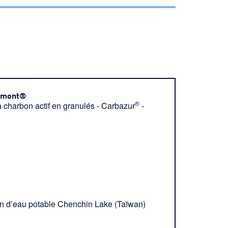
rémont®
®
e à charbon actif en granulés - Carbazur
-
n d’eau potable Chenchin Lake (Taïwan)