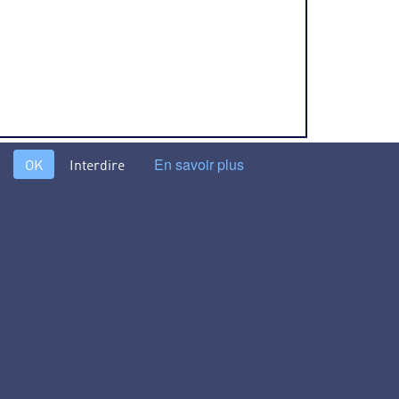
En savoir plus
OK
Interdire
s différents procédés et technologies du traitement de l’eau
lisation de l’eau. Conçu par des hommes de terrain pour des