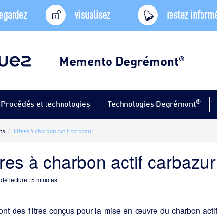
egardez
visualisez
restez inform
Memento Degrémont
®
®
Procédés et technologies
Technologies Degrémont
rts
filtres à charbon actif carbazur
ltres à charbon actif carbazur
de lecture :
5
minutes
ont des filtres conçus pour la mise en œuvre du charbon acti