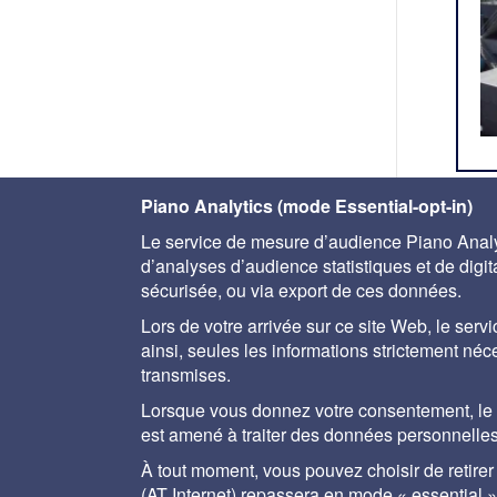
Piano Analytics (mode Essential-opt-in)
Le service de mesure d’audience Piano Analyt
< fi
d’analyses d’audience statistiques et de digital
sécurisée, ou via export de ces données.
Lors de votre arrivée sur ce site Web, le servi
ainsi, seules les informations strictement né
transmises.
A propos
Aide
Plan du site
Mentions lég
Lorsque vous donnez votre consentement, le se
est amené à traiter des données personnelles
À tout moment, vous pouvez choisir de retire
Le Memento Degrémo
ainsi que des solu
(AT Internet) repassera en mode « essential »