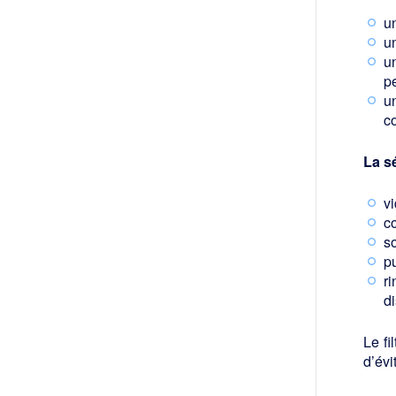
un
u
un
p
un
c
La s
vi
co
so
pu
ri
di
Le fi
d’évi