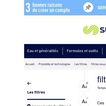
3
bonnes raisons
sauv
de créer un compte
Eau et généralités
Formules et outils
Accueil
Procédés et technologies
Les filtres
filtres sous
fi
Temps 
Les filtres
Ces 
équipements des filtres à