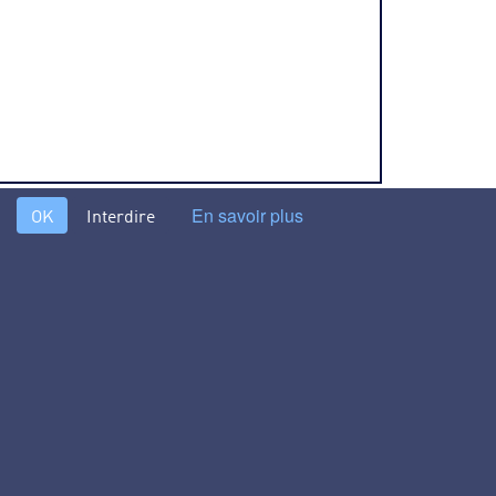
En savoir plus
OK
Interdire
s différents procédés et technologies du traitement de l’eau