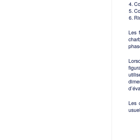
Co
Co
Ri
Les 
charb
phase
Lorsq
figur
util
dime
d’éva
Les c
usuel