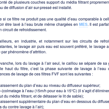
nté de plusieurs couches support du média filtrant proprement
u de diffusion d’air sur-pressé est installé.
si ce filtre ne produit pas une qualité d’eau comparable à cell
oir être lavé à l’eau brute même chargées en
MES
. Il est parf
n circuit de refroidissement.
ailleurs, en industrie, et notamment sur les circuits de re
tantes, le lavage air puis eau est souvent préféré, le lavage 
 par phénomène d’attrition.
vanche, lors du lavage à l’air seul, le caillou se sépare de s
 le haut du filtre, c’est la phase suivante de lavage à l’eau
nces de lavage de ces filtres FVF sont les suivantes :
aissement du plan d’eau au niveau du diffuseur supérieur;
-(colmatage à l’eau (15m/h pour eau à 15°C) (il s’agit d’élimine
ut du média filtrant, et de détasser le lit de sable);
aissement supplémentaire du plan d’eau en dessous du diffuseur 
rs du contre lavage à l’air);