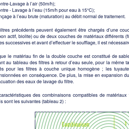
ntre-Lavage à l’air (50m/h);
ntre - Lavage à l’eau (15m/h pour eau à 15°C);
nçage à l’eau brute (maturation) au débit normal de traitement.
filtres précédents peuvent également être chargés d’une couc
on actif, biolite) ou de deux couches de matériaux différents (f
s successives et avant d’effectuer le soufflage, il est nécessai
ue le matériau fin de la double couche est constitué de sable
ant au tableau des filtres à retour d’eau seule, pour la même t
isés pour les filtres à couche unique homogène ; les tuyaut
nsionnées en conséquence. De plus, la mise en expansion du li
cuation des eaux de lavage du filtre.
aractéristiques des combinaisons compatibles de matériaux filt
s sont les suivantes (tableau 2) :