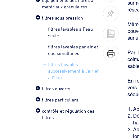
surmo
matériaux granulaires
résea
filtres sous pression
Même 
filtres lavables à l'eau
pouv
seule
sur u
filtres lavables par air et
Par 
eau simultanés
colma
filtres lavables
sable
successivement à l'air et
à l'eau
En re
vers
filtres ouverts
séque
filtres particuliers
Ab
contrôle et régulation des
Dé
filtres
ha
Ab
lo