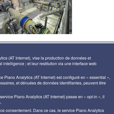
ics (AT Internet), vise la production de données et
tres lavables par air et eau simultanés
 intelligence ; et leur restitution via une interface web
ce Piano Analytics (AT Internet) est configuré en « essential »,
cessaires, et dénuées de données identifiantes, peuvent être
ales
Contact
Auteurs
gestion des cookies
rvice Piano Analytics (AT Internet) passe en « opt-in », il
.
r ce consentement. Dans ce cas, le service Piano Analytics
nt® de SUEZ met à disposition des praticiens du traitement de l'eau, les bases de