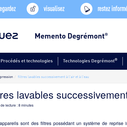
egardez
visualisez
restez inform
Memento Degrémont
®
®
Procédés et technologies
Technologies Degrémont
 pression
filtres lavables successivement à l'air et à l'eau
ltres lavables successivement 
de lecture :
8
minutes
appareils sont des filtres possédant un système de reprise i