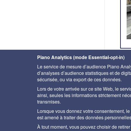
Piano Analytics (mode Essential-opt-in)
Le service de mesure d’audience Piano Analyt
< fil
d’analyses d’audience statistiques et de digital
sécurisée, ou via export de ces données.
Lors de votre arrivée sur ce site Web, le servi
ainsi, seules les informations strictement né
transmises.
A propos
Aide
Plan du site
Mentions lég
Lorsque vous donnez votre consentement, le se
est amené à traiter des données personnelles
À tout moment, vous pouvez choisir de retire
Le Memento Degrémo