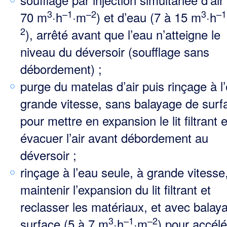
3
–1
–2
3
–1
70 m
·h
·m
) et d’eau (7 à 15 m
·h
2
), arrêté avant que l’eau n’atteigne le
niveau du déversoir (soufflage sans
débordement) ;
purge du matelas d’air puis rinçage à l
grande vitesse, sans balayage de surf
pour mettre en expansion le lit filtrant e
évacuer l’air avant débordement au
déversoir ;
rinçage à l’eau seule, à grande vitesse
maintenir l’expansion du lit filtrant et
reclasser les maté­riaux, et avec balay
3
–1
–2
surface (5 à 7 m
·h
·m
) pour accélé