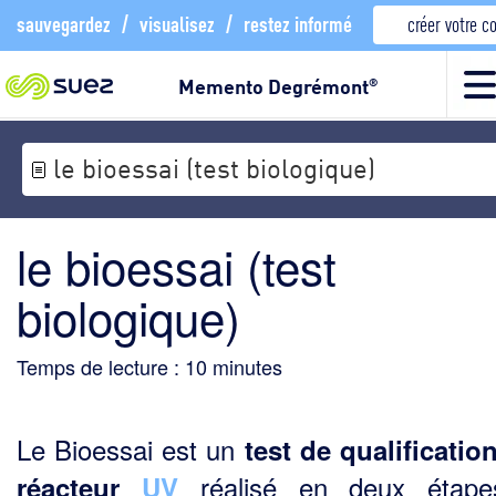
sauvegardez
/
visualisez
/
restez informé
créer votre 
Memento Degrémont
®
le bioessai (test biologique)
le bioessai (test
biologique)
Temps de lecture :
10
minutes
Le Bioessai est un
test de qualificatio
réalisé en deux étape
réacteur
UV